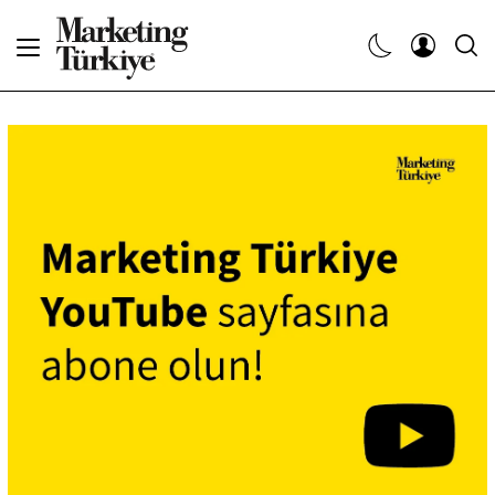
Abone Ol
Haberler
Yaratıcı İşler
Dergiler
Etkinlikler
Söyleşiler
Kariyer