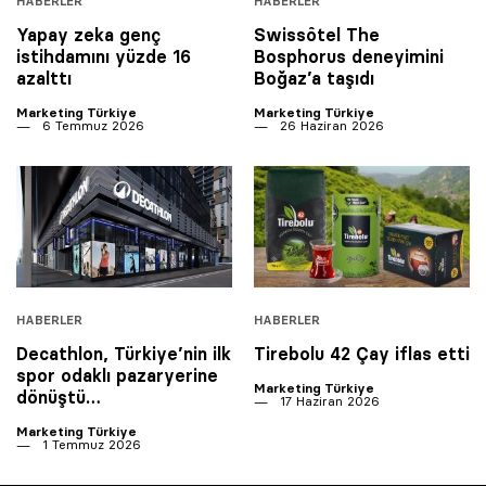
HABERLER
HABERLER
Yapay zeka genç
Swissôtel The
istihdamını yüzde 16
Bosphorus deneyimini
azalttı
Boğaz’a taşıdı
Marketing Türkiye
Marketing Türkiye
6 Temmuz 2026
26 Haziran 2026
HABERLER
HABERLER
Decathlon, Türkiye’nin ilk
Tirebolu 42 Çay iflas etti
spor odaklı pazaryerine
Marketing Türkiye
dönüştü…
17 Haziran 2026
Marketing Türkiye
1 Temmuz 2026