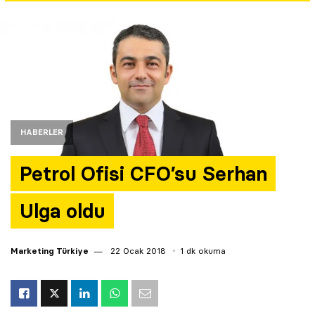
Yazarlar
Araştırma
HABERLER
Petrol Ofisi CFO’su Serhan
Ulga oldu
Marketing Türkiye
22 Ocak 2018
1 dk okuma