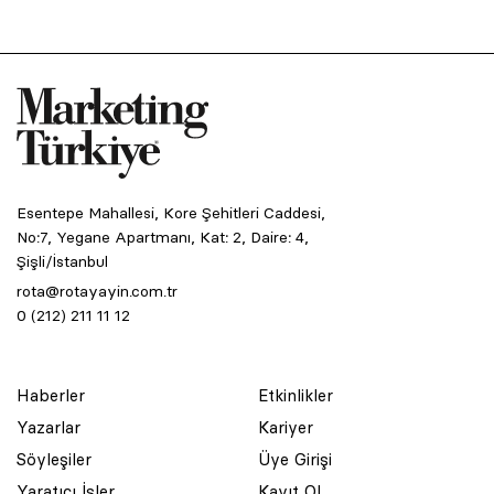
Esentepe Mahallesi, Kore Şehitleri Caddesi,
No:7, Yegane Apartmanı, Kat: 2, Daire: 4,
Şişli/İstanbul
rota@rotayayin.com.tr
0 (212) 211 11 12
Haberler
Etkinlikler
Yazarlar
Kariyer
Söyleşiler
Üye Girişi
Yaratıcı İşler
Kayıt Ol