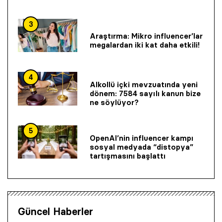
3
Araştırma: Mikro influencer’lar
megalardan iki kat daha etkili!
4
Alkollü içki mevzuatında yeni
dönem: 7584 sayılı kanun bize
ne söylüyor?
5
OpenAI’nin influencer kampı
sosyal medyada “distopya”
tartışmasını başlattı
Güncel Haberler