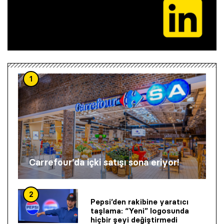
1
Carrefour’da içki satışı sona eriyor!
2
Pepsi’den rakibine yaratıcı
taşlama: “Yeni” logosunda
hiçbir şeyi değiştirmedi