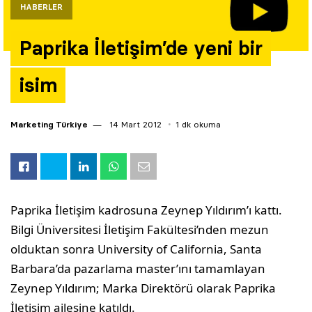
HABERLER
Yazarlar
Paprika İletişim’de yeni bir
Araştırma
isim
Marketing Türkiye
14 Mart 2012
1 dk okuma
Paprika İletişim kadrosuna Zeynep Yıldırım’ı kattı.
Bilgi Üniversitesi İletişim Fakültesi’nden mezun
olduktan sonra University of California, Santa
Barbara’da pazarlama master’ını tamamlayan
Zeynep Yıldırım; Marka Direktörü olarak Paprika
İletişim ailesine katıldı.