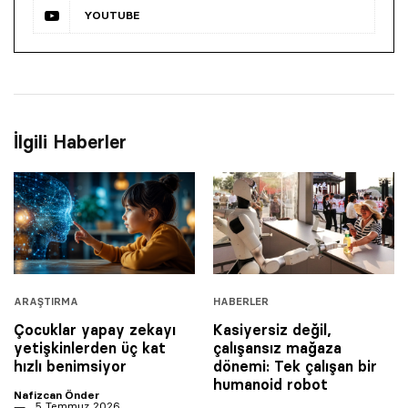
YOUTUBE
İlgili Haberler
ARAŞTIRMA
HABERLER
Çocuklar yapay zekayı
Kasiyersiz değil,
yetişkinlerden üç kat
çalışansız mağaza
hızlı benimsiyor
dönemi: Tek çalışan bir
humanoid robot
Nafizcan Önder
5 Temmuz 2026