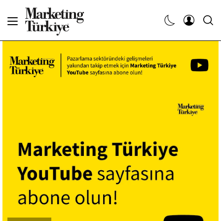
Abone Ol
Haberler
Yaratıcı İşler
Dergiler
Etkinlikler
Söyleşiler
Kariyer