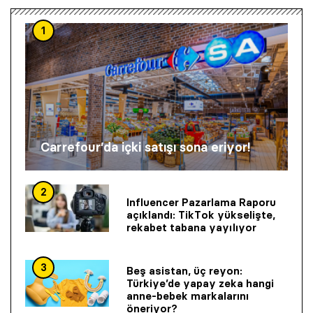
1
Carrefour’da içki satışı sona eriyor!
2
Influencer Pazarlama Raporu
açıklandı: TikTok yükselişte,
rekabet tabana yayılıyor
3
Beş asistan, üç reyon:
Türkiye’de yapay zeka hangi
anne-bebek markalarını
öneriyor?