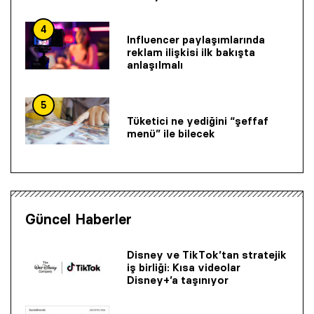
4
Influencer paylaşımlarında
reklam ilişkisi ilk bakışta
anlaşılmalı
5
Tüketici ne yediğini “şeffaf
menü” ile bilecek
Güncel Haberler
Disney ve TikTok’tan stratejik
iş birliği: Kısa videolar
Disney+’a taşınıyor