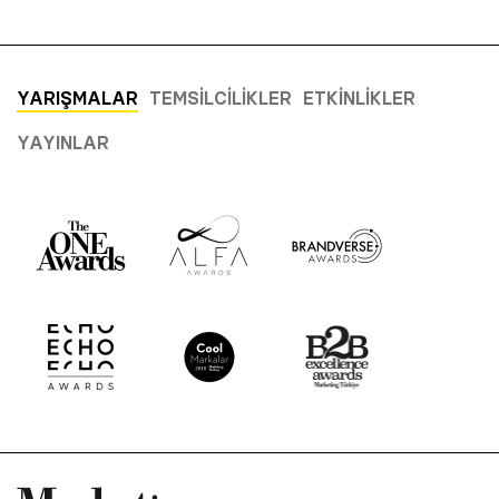
YARIŞMALAR
TEMSILCILIKLER
ETKINLIKLER
YAYINLAR