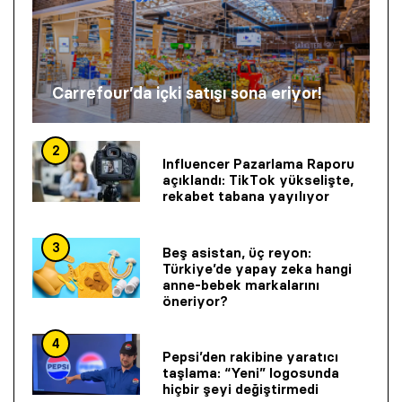
Carrefour’da içki satışı sona eriyor!
2
Influencer Pazarlama Raporu
açıklandı: TikTok yükselişte,
rekabet tabana yayılıyor
3
Beş asistan, üç reyon:
Türkiye’de yapay zeka hangi
anne-bebek markalarını
öneriyor?
4
Pepsi’den rakibine yaratıcı
taşlama: “Yeni” logosunda
hiçbir şeyi değiştirmedi