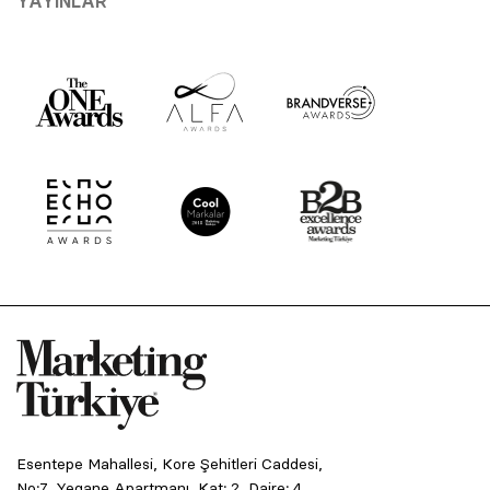
YAYINLAR
Esentepe Mahallesi, Kore Şehitleri Caddesi,
No:7, Yegane Apartmanı, Kat: 2, Daire: 4,