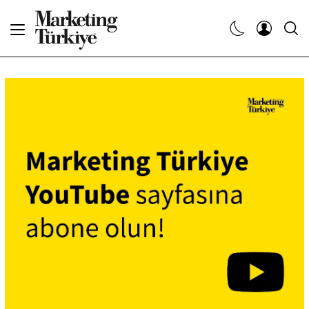
Abone Ol
Haberler
Yaratıcı İşler
Dergiler
Etkinlikler
Söyleşiler
Kariyer