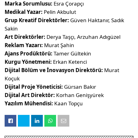
Marka Sorumlusu:
Esra Çorapçı
Medikal Yazar:
Pelin Akbulut
Grup Kreatif Direktörler:
Güven Haktanır, Sadık
Sakin
Art Direktörler:
Derya Taşçı, Arzuhan Adıgüzel
Reklam Yazarı:
Murat Şahin
Ajans Prodüktörü:
Tamer Gültekin
Kurgu Yönetmeni:
Erkan Ketenci
Dijital Bölüm ve İnovasyon Direktörü:
Murat
Koçuk
Dijital Proje Yöneticisi:
Gürsan Bakır
Dijital Art Direktör:
Korhan Genişyürek
Yazılım Mühendisi:
Kaan Topçu