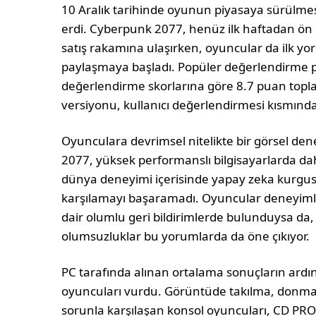
10 Aralık tarihinde oyunun piyasaya sürülmes
erdi. Cyberpunk 2077, henüz ilk haftadan ön 
satış rakamına ulaşırken, oyuncular da ilk y
paylaşmaya başladı. Popüler değerlendirme pl
değerlendirme skorlarına göre 8.7 puan top
versiyonu, kullanıcı değerlendirmesi kısmında
Oyunculara devrimsel nitelikte bir görsel d
2077, yüksek performanslı bilgisayarlarda da
dünya deneyimi içerisinde yapay zeka kurgusun
karşılamayı başaramadı. Oyuncular deneyiml
dair olumlu geri bildirimlerde bulunduysa da
olumsuzluklar bu yorumlarda da öne çıkıyor.
PC tarafında alınan ortalama sonuçların ardı
oyuncuları vurdu. Görüntüde takılma, donma v
sorunla karşılaşan konsol oyuncuları, CD PRO