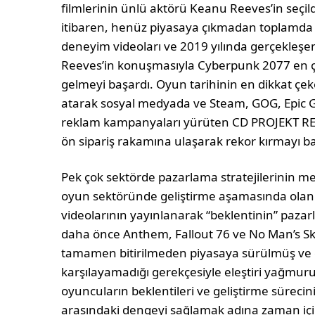
filmlerinin ünlü aktörü Keanu Reeves’in seçi
itibaren, henüz piyasaya çıkmadan toplamda 12 
deneyim videoları ve 2019 yılında gerçekleş
Reeves’in konuşmasıyla Cyberpunk 2077 en ço
gelmeyi başardı. Oyun tarihinin en dikkat çek
atarak sosyal medyada ve Steam, GOG, Epic G
reklam kampanyaları yürüten CD PROJEKT RE
ön sipariş rakamına ulaşarak rekor kırmayı ba
Pek çok sektörde pazarlama stratejilerinin 
oyun sektöründe geliştirme aşamasında olan pr
videolarının yayınlanarak “beklentinin” pazar
daha önce Anthem, Fallout 76 ve No Man’s Sk
tamamen bitirilmeden piyasaya sürülmüş ve o
karşılayamadığı gerekçesiyle eleştiri yağmur
oyuncuların beklentileri ve geliştirme sürec
arasındaki dengeyi sağlamak adına zaman için