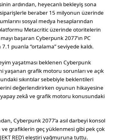
inin ardından, heyecanlı bekleyiş sona
siparişlerle beraber 15 milyonun üzerinde
orumlarını sosyal medya hesaplarından
atformu Metacritic üzerinde otoritelerin
lamayı başaran Cyberpunk 2077’ın PC
 7.1 puanla “ortalama” seviyede kaldı.
eneyim yaşatması beklenen Cyberpunk
hi yaşanan grafik motoru sorunları ve açık
daki sıkıntılar sebebiyle beklentileri
erini değerlendirirken oyunun hikayesine
, yapay zekâ ve grafik motoru konusundaki
ndan, Cyberpunk 2077’a asıl darbeyi konsol
e grafiklerin geç yüklenmesi gibi pek çok
JEKT RED’i eleştiri yağmuruna tuttu.