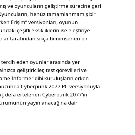
ış ve oyuncuların geliştirme sürecine geri
ı. Oyuncuların, henüz tamamlanmamış bir
rken Erişim” versiyonları, oyunun
ndaki çeşitli eksikliklerin ise eleştiriye
ılar tarafından sıkça benimsenen bir
tercih eden oyunlar arasında yer
zca geliştiriciler, test görevlileri ve
 Game Informer gibi kuruluşların erken
sonucunda Cyberpunk 2077 PC versiyonuyla
 üç defa ertelenen Cyberpunk 2077’ın
 sürümünün yayınlanacağına dair