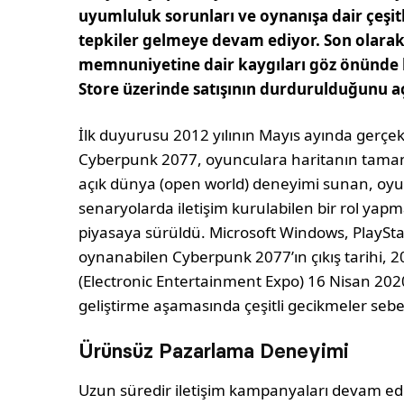
uyumluluk sorunları ve oynanışa dair çeşit
tepkiler gelmeye devam ediyor. Son olarak,
memnuniyetine dair kaygıları göz önünde
Store üzerinde satışının durdurulduğunu aç
İlk duyurusu 2012 yılının Mayıs ayında gerçek
Cyberpunk 2077, oyunculara haritanın tamamıyl
açık dünya (open world) deneyimi sunan, oyun i
senaryolarda iletişim kurulabilen bir rol yap
piyasaya sürüldü. Microsoft Windows, PlaySta
oynanabilen Cyberpunk 2077’ın çıkış tarihi, 2
(Electronic Entertainment Expo) 16 Nisan 202
geliştirme aşamasında çeşitli gecikmeler sebe
Ürünsüz Pazarlama Deneyimi
Uzun süredir iletişim kampanyaları devam e