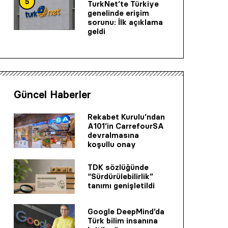
5
TurkNet’te Türkiye
genelinde erişim
sorunu: İlk açıklama
geldi
Güncel Haberler
Rekabet Kurulu’ndan
A101’in CarrefourSA
devralmasına
koşullu onay
TDK sözlüğünde
“Sürdürülebilirlik”
tanımı genişletildi
Google DeepMind’da
Türk bilim insanına