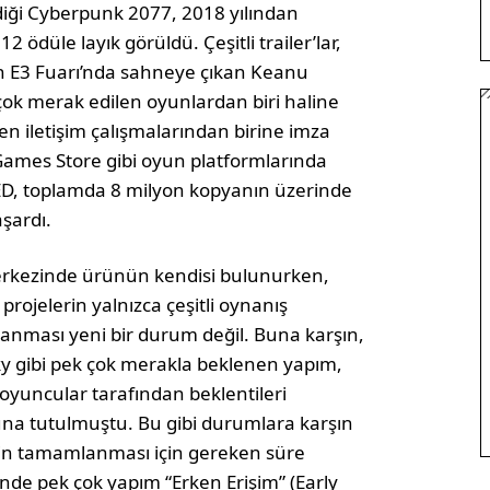
ldiği Cyberpunk 2077, 2018 yılından
ödüle layık görüldü. Çeşitli trailer’lar,
en E3 Fuarı’nda sahneye çıkan Keanu
k merak edilen oyunlardan biri haline
en iletişim çalışmalarından birine imza
ames Store gibi oyun platformlarında
D, toplamda 8 milyon kopyanın üzerinde
şardı.
merkezinde ürünün kendisi bulunurken,
ojelerin yalnızca çeşitli oynanış
lanması yeni bir durum değil. Buna karşın,
y gibi pek çok merakla beklenen yapım,
yuncular tarafından beklentileri
una tutulmuştu. Bu gibi durumlara karşın
inin tamamlanması için gereken süre
de pek çok yapım “Erken Erişim” (Early