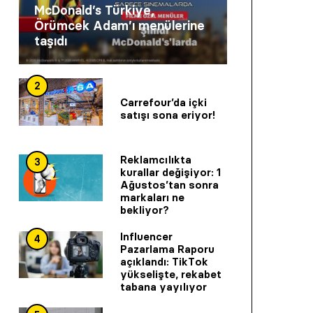
McDonald’s Türkiye,
Örümcek Adam’ı menülerine
taşıdı
2
Carrefour’da içki
satışı sona eriyor!
Reklamcılıkta
3
kurallar değişiyor: 1
Ağustos’tan sonra
markaları ne
bekliyor?
Influencer
4
Pazarlama Raporu
açıklandı: TikTok
yükselişte, rekabet
tabana yayılıyor