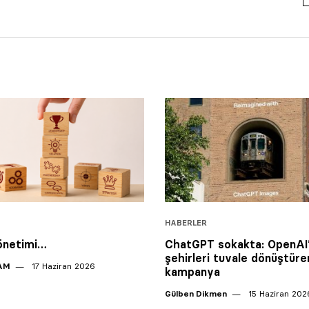
HABERLER
önetimi…
ChatGPT sokakta: OpenAI
şehirleri tuvale dönüştüre
AM
17 Haziran 2026
kampanya
Gülben Dikmen
15 Haziran 202