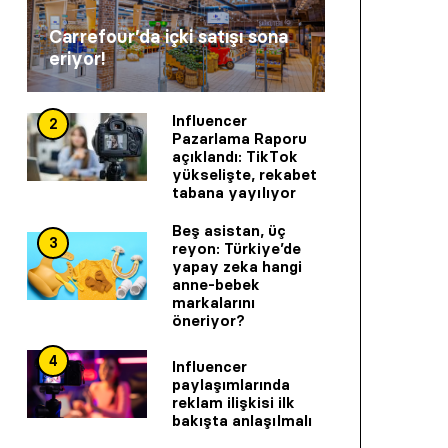
Carrefour’da içki satışı sona
eriyor!
Influencer
2
Pazarlama Raporu
açıklandı: TikTok
yükselişte, rekabet
tabana yayılıyor
Beş asistan, üç
3
reyon: Türkiye’de
yapay zeka hangi
anne-bebek
markalarını
öneriyor?
4
Influencer
paylaşımlarında
reklam ilişkisi ilk
bakışta anlaşılmalı