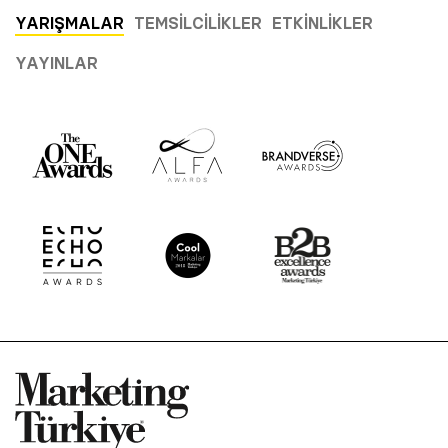
YARIŞMALAR
TEMSILCILIKLER
ETKINLIKLER
YAYINLAR