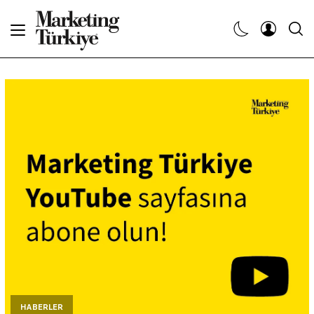
Abone Ol
Haberler
Yaratıcı İşler
Dergiler
Etkinlikler
Söyleşiler
Kariyer
HABERLER