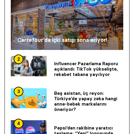
Carrefour’da içki satışı sona eriyor!
2
Influencer Pazarlama Raporu
açıklandı: TikTok yükselişte,
rekabet tabana yayılıyor
3
Beş asistan, üç reyon:
Türkiye’de yapay zeka hangi
anne-bebek markalarını
öneriyor?
4
Pepsi’den rakibine yaratıcı
taşlama: “Yeni” logosunda