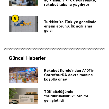
açıklandı: TikTok yükselişte,
rekabet tabana yayılıyor
5
TurkNet’te Türkiye genelinde
erişim sorunu: İlk açıklama
geldi
Güncel Haberler
Rekabet Kurulu’ndan A101’in
CarrefourSA devralmasına
koşullu onay
TDK sözlüğünde
“Sürdürülebilirlik” tanımı
genişletildi