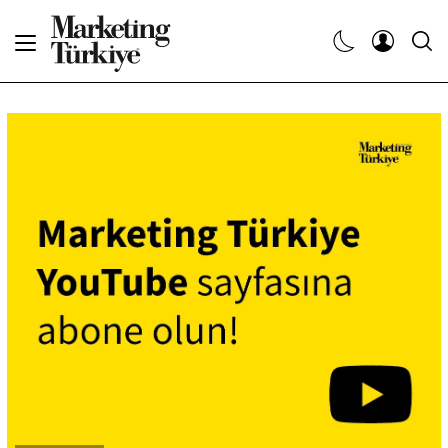
Abone Ol
Haberler
Yaratıcı İşler
Dergiler
Etkinlikler
Söyleşiler
Kariyer