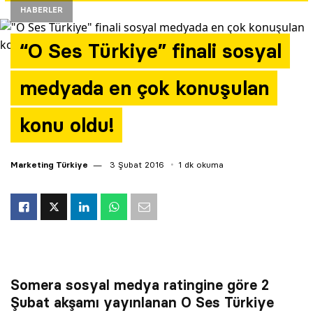
HABERLER
Yazarlar
“O Ses Türkiye” finali sosyal
Araştırma
medyada en çok konuşulan
konu oldu!
Marketing Türkiye
3 Şubat 2016
1 dk okuma
Somera sosyal medya ratingine göre 2
Şubat akşamı yayınlanan O Ses Türkiye