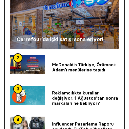
Carrefour’da içki satışı sona eriyor!
2
McDonald’s Türkiye, Örümcek
Adam’ı menülerine taşıdı
3
Reklamcılıkta kurallar
değişiyor: 1 Ağustos’tan sonra
markaları ne bekliyor?
4
Influencer Pazarlama Raporu