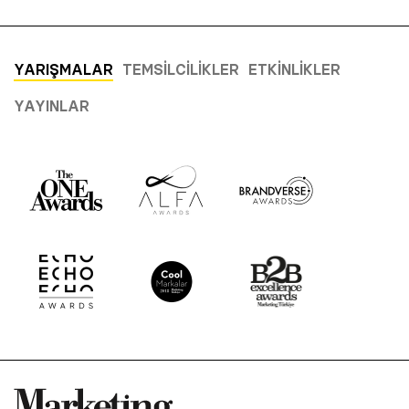
YARIŞMALAR
TEMSILCILIKLER
ETKINLIKLER
YAYINLAR