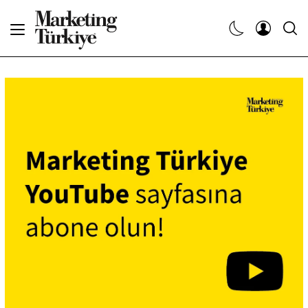
Abone Ol
Haberler
Yaratıcı İşler
Dergiler
Etkinlikler
Söyleşiler
Kariyer