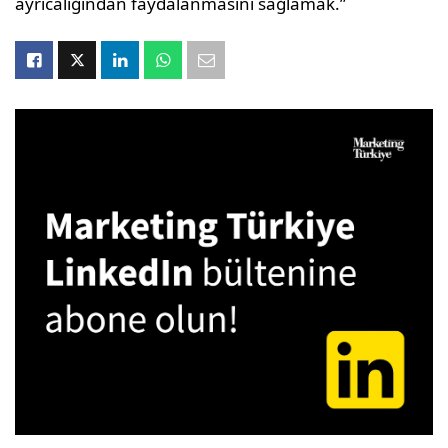
ayrıcalığından faydalanmasını sağlamak.”