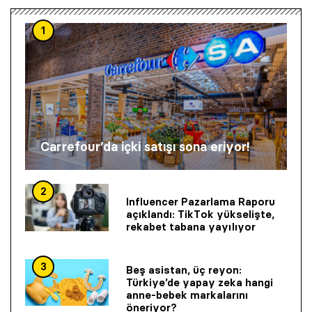
1
Carrefour’da içki satışı sona eriyor!
2
Influencer Pazarlama Raporu
açıklandı: TikTok yükselişte,
rekabet tabana yayılıyor
3
Beş asistan, üç reyon:
Türkiye’de yapay zeka hangi
anne-bebek markalarını
öneriyor?