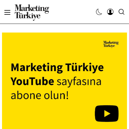
Abone Ol
Haberler
Yaratıcı İşler
Dergiler
Etkinlikler
Söyleşiler
Kariyer