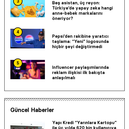
3
Beş asistan, üç reyon:
Türkiye’de yapay zeka hangi
anne-bebek markalarını
öneriyor?
4
Pepsi’den rakibine yaratıcı
taşlama: “Yeni” logosunda
hiçbir şeyi değiştirmedi
5
Influencer paylaşımlarında
reklam ilişkisi ilk bakışta
anlaşılmalı
Güncel Haberler
Yapı Kredi “Yarınlara Kartopu”
ile üç yılda 620 bin kullanıcıya