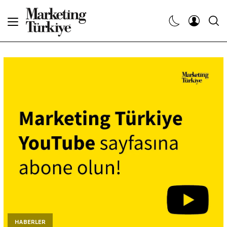
Abone Ol
Haberler
Yaratıcı İşler
Dergiler
Etkinlikler
Söyleşiler
Kariyer
HABERLER