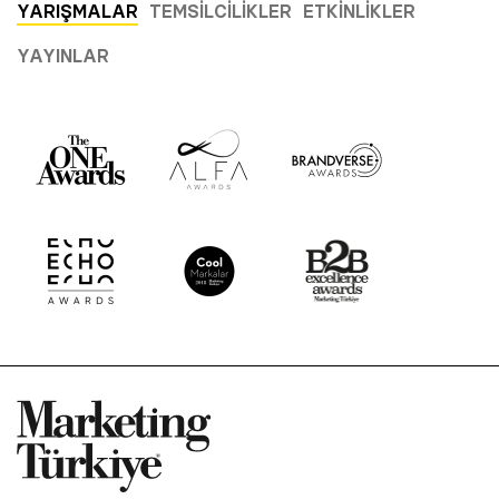
YARIŞMALAR
TEMSILCILIKLER
ETKINLIKLER
YAYINLAR