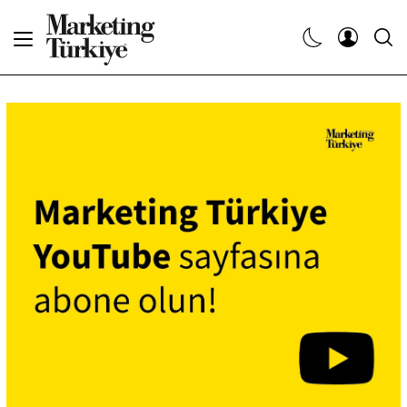
Abone Ol
Haberler
Yaratıcı İşler
Dergiler
Etkinlikler
Söyleşiler
Kariyer