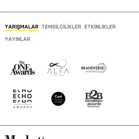
YARIŞMALAR
TEMSILCILIKLER
ETKINLIKLER
YAYINLAR