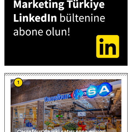
1
Carrefour’da içki satışı sona eriyor!