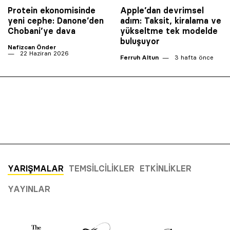
Protein ekonomisinde
Apple’dan devrimsel
yeni cephe: Danone’den
adım: Taksit, kiralama ve
Chobani’ye dava
yükseltme tek modelde
buluşuyor
Nafizcan Önder
22 Haziran 2026
Ferruh Altun
3 hafta önce
YARIŞMALAR
TEMSILCILIKLER
ETKINLIKLER
YAYINLAR