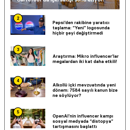
2
Pepsi’den rakibine yaratıcı
taşlama: “Yeni” logosunda
hiçbir şeyi değiştirmedi
3
Araştırma: Mikro influencer’lar
megalardan iki kat daha etkili!
4
Alkollü içki mevzuatında yeni
dönem: 7584 sayılı kanun bize
ne söylüyor?
5
OpenAI’nin influencer kampı
sosyal medyada “distopya”
tartışmasını başlattı