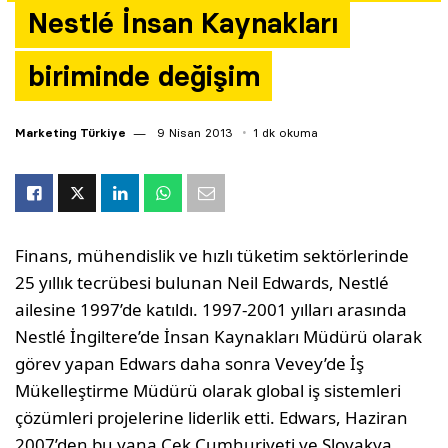
Nestlé İnsan Kaynakları
Yazarlar
biriminde değişim
Araştırma
Marketing Türkiye
9 Nisan 2013
1 dk okuma
Finans, mühendislik ve hızlı tüketim sektörlerinde
25 yıllık tecrübesi bulunan Neil Edwards, Nestlé
ailesine 1997’de katıldı. 1997-2001 yılları arasında
Nestlé İngiltere’de İnsan Kaynakları Müdürü olarak
görev yapan Edwars daha sonra Vevey’de İş
Mükelleştirme Müdürü olarak global iş sistemleri
çözümleri projelerine liderlik etti. Edwars, Haziran
2007’den bu yana Çek Cumhuriyeti ve Slovakya