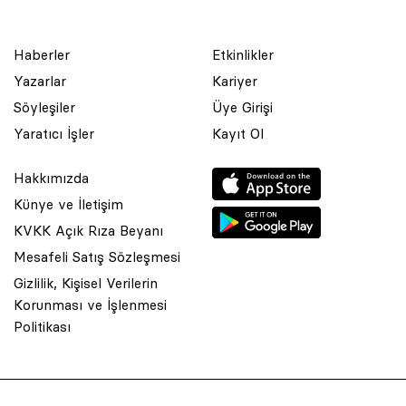
Haberler
Etkinlikler
Yazarlar
Kariyer
Söyleşiler
Üye Girişi
Yaratıcı İşler
Kayıt Ol
Hakkımızda
Künye ve İletişim
KVKK Açık Rıza Beyanı
Mesafeli Satış Sözleşmesi
Gizlilik, Kişisel Verilerin
Korunması ve İşlenmesi
© 2001 Rota Yayın Yapım Tanıtım Tic. Ltd. Şti. Bu Sitede Bulunan
Politikası
Yazı Ve Çizimlerin Her Hakkı Saklıdır.
Asquared WordPress Agency
tarafından tasarlanmış ve
kodlanmıştır.