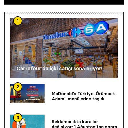
1
Carrefour’da içki satışı sona eriyor!
2
McDonald’s Türkiye, Örümcek
Adam’ı menülerine taşıdı
3
Reklamcılıkta kurallar
değişiyor: 1 Ağustos’tan sonra