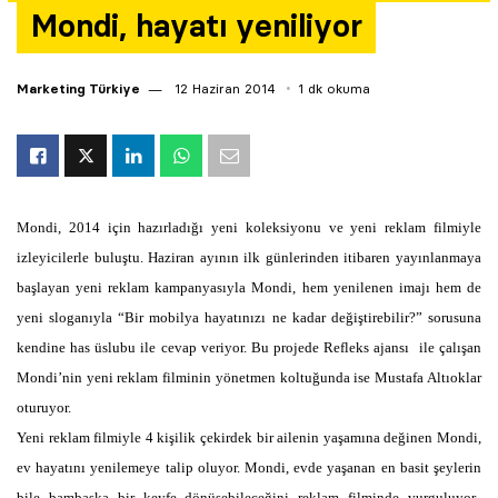
Mondi, hayatı yeniliyor
Yazarlar
Araştırma
Marketing Türkiye
12 Haziran 2014
1 dk okuma
Mondi, 2014 için hazırladığı yeni koleksiyonu ve yeni reklam filmiyle
izleyicilerle buluştu. Haziran ayının ilk günlerinden itibaren yayınlanmaya
başlayan yeni reklam kampanyasıyla Mondi, hem yenilenen imajı hem de
yeni sloganıyla “Bir mobilya hayatınızı ne kadar değiştirebilir?” sorusuna
kendine has üslubu ile cevap veriyor. Bu projede Refleks ajansı ile çalışan
Mondi’nin yeni reklam filminin yönetmen koltuğunda ise Mustafa Altıoklar
oturuyor.
Yeni reklam filmiyle 4 kişilik çekirdek bir ailenin yaşamına değinen Mondi,
ev hayatını yenilemeye talip oluyor. Mondi, evde yaşanan en basit şeylerin
bile bambaşka bir keyfe dönüşebileceğini reklam filminde vurguluyor.