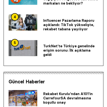
markaları ne bekliyor?
4
Influencer Pazarlama Raporu
açıklandı: TikTok yükselişte,
rekabet tabana yayılıyor
5
TurkNet’te Türkiye genelinde
erişim sorunu: İlk açıklama
geldi
Güncel Haberler
Rekabet Kurulu’ndan A101’in
CarrefourSA devralmasına
koşullu onay