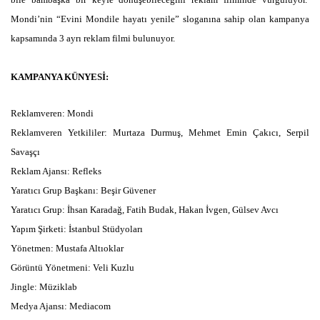
Mondi’nin “Evini Mondile hayatı yenile” sloganına sahip olan kampanya
kapsamında 3 ayrı reklam filmi bulunuyor.
KAMPANYA KÜNYESİ:
Reklamveren: Mondi
Reklamveren Yetkililer: Murtaza Durmuş, Mehmet Emin Çakıcı, Serpil
Savaşçı
Reklam Ajansı: Refleks
Yaratıcı Grup Başkanı: Beşir Güvener
Yaratıcı Grup: İhsan Karadağ, Fatih Budak, Hakan İvgen, Gülsev Avcı
Yapım Şirketi: İstanbul Stüdyoları
Yönetmen: Mustafa Altıoklar
Görüntü Yönetmeni: Veli Kuzlu
Jingle: Müziklab
Medya Ajansı: Mediacom