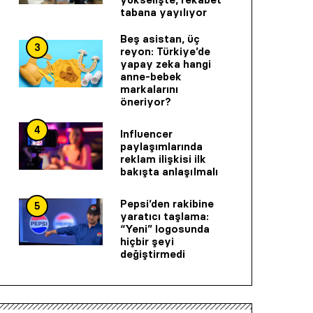
tabana yayılıyor
Beş asistan, üç
3
reyon: Türkiye’de
yapay zeka hangi
anne-bebek
markalarını
öneriyor?
4
Influencer
paylaşımlarında
reklam ilişkisi ilk
bakışta anlaşılmalı
Pepsi’den rakibine
5
yaratıcı taşlama:
“Yeni” logosunda
hiçbir şeyi
değiştirmedi