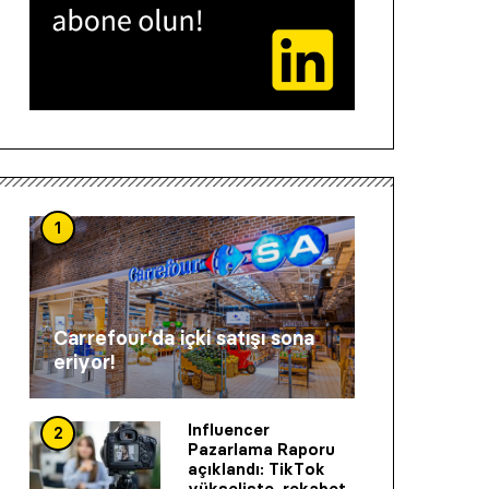
1
Carrefour’da içki satışı sona
eriyor!
Influencer
2
Pazarlama Raporu
açıklandı: TikTok
yükselişte, rekabet