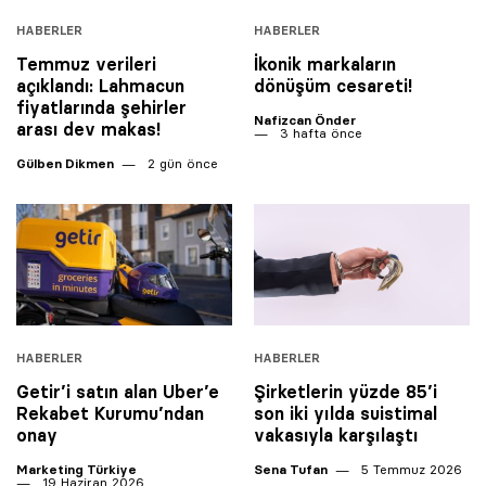
HABERLER
HABERLER
Temmuz verileri
İkonik markaların
açıklandı: Lahmacun
dönüşüm cesareti!
fiyatlarında şehirler
Nafizcan Önder
arası dev makas!
3 hafta önce
Gülben Dikmen
2 gün önce
HABERLER
HABERLER
Getir’i satın alan Uber’e
Şirketlerin yüzde 85’i
Rekabet Kurumu’ndan
son iki yılda suistimal
onay
vakasıyla karşılaştı
Marketing Türkiye
Sena Tufan
5 Temmuz 2026
19 Haziran 2026