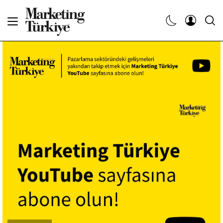
Abone Ol
Haberler
Yaratıcı İşler
Dergiler
Etkinlikler
Söyleşiler
Kariyer