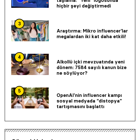
taşlama: “Yeni” logosunda
hiçbir şeyi değiştirmedi
3
Araştırma: Mikro influencer’lar
megalardan iki kat daha etkili!
4
Alkollü içki mevzuatında yeni
dönem: 7584 sayılı kanun bize
ne söylüyor?
5
OpenAI’nin influencer kampı
sosyal medyada “distopya”
tartışmasını başlattı