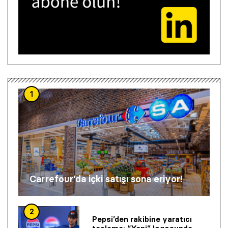
1
Carrefour’da içki satışı sona eriyor!
2
Pepsi’den rakibine yaratıcı