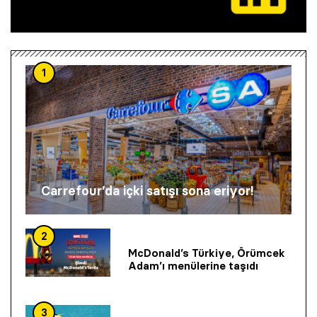
1
Carrefour’da içki satışı sona eriyor!
2
McDonald’s Türkiye, Örümcek
Adam’ı menülerine taşıdı
3