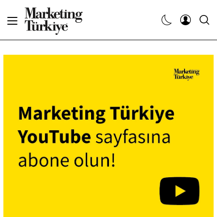
Abone Ol
Haberler
Yaratıcı İşler
Dergiler
Etkinlikler
Söyleşiler
Kariyer