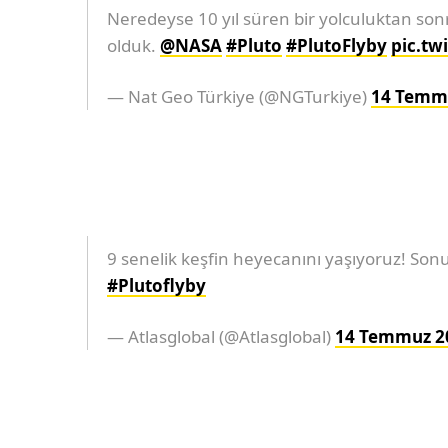
Neredeyse 10 yıl süren bir yolculuktan sonr
olduk.
@NASA
#Pluto
#PlutoFlyby
pic.tw
— Nat Geo Türkiye (@NGTurkiye)
14 Temm
9 senelik keşfin heyecanını yaşıyoruz! Sonuç
#Plutoflyby
— Atlasglobal (@Atlasglobal)
14 Temmuz 2