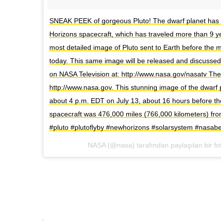
SNEAK PEEK of gorgeous Pluto! The dwarf planet has s
Horizons spacecraft, which has traveled more than 9 yea
most detailed image of Pluto sent to Earth before the
today. This same image will be released and discussed 
on NASA Television at: http://www.nasa.gov/nasatv The 
http://www.nasa.gov. This stunning image of the dwarf
about 4 p.m. EDT on July 13, about 16 hours before t
spacecraft was 476,000 miles (766,000 kilometers) fr
#pluto #plutoflyby #newhorizons #solarsystem #nasab
NASA (@nasa) tarafından paylaşılan bir fot