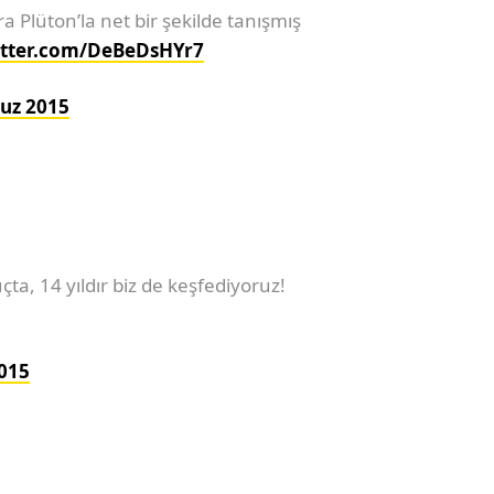
a Plüton’la net bir şekilde tanışmış
itter.com/DeBeDsHYr7
uz 2015
ta, 14 yıldır biz de keşfediyoruz!
015