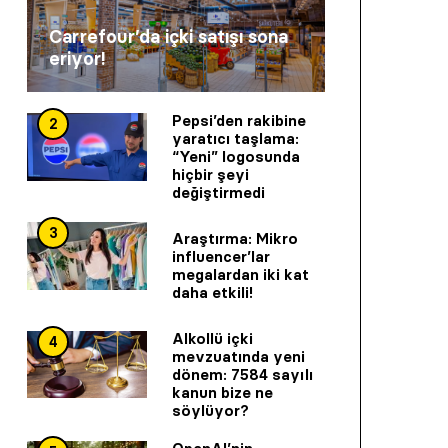
Carrefour’da içki satışı sona
eriyor!
Pepsi’den rakibine
2
yaratıcı taşlama:
“Yeni” logosunda
hiçbir şeyi
değiştirmedi
3
Araştırma: Mikro
influencer’lar
megalardan iki kat
daha etkili!
Alkollü içki
4
mevzuatında yeni
dönem: 7584 sayılı
kanun bize ne
söylüyor?