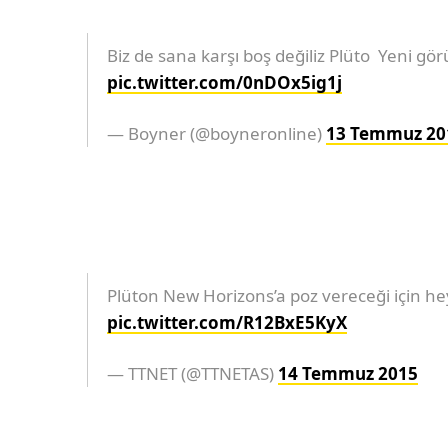
Biz de sana karşı boş değiliz Plüto ️ Yeni gö
pic.twitter.com/0nDOx5ig1j
— Boyner (@boyneronline)
13 Temmuz 20
Plüton New Horizons’a poz vereceği için he
pic.twitter.com/R12BxE5KyX
— TTNET (@TTNETAS)
14 Temmuz 2015