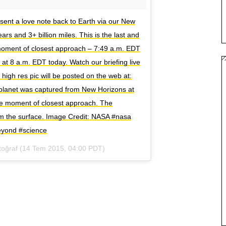
ent a love note back to Earth via our New
rs and 3+ billion miles. This is the last and
 moment of closest approach – 7:49 a.m. EDT
at 8 a.m. EDT today. Watch our briefing live
high res pic will be posted on the web at:
 planet was captured from New Horizons at
he moment of closest approach. The
om the surface. Image Credit: NASA #nasa
eyond #science
oğraf (
14 Tem 2015, 04:00 PDT
)