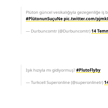
Plüton güncel vesikalığıyla gezegenliğe iş
#PlütonunSuçuNe
pic.twitter.com/pjm
— Durbuncomtr (@Durbuncomtr)
14 Tem
Işık hızıyla mı gidiyormuş?
#PlutoFlyby
— Turkcell Superonline (@superonlinetr)
1