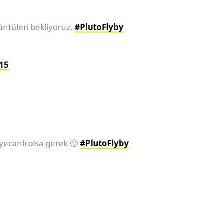
rüntüleri bekliyoruz.
#PlutoFlyby
15
yecanlı olsa gerek 🙂
#PlutoFlyby