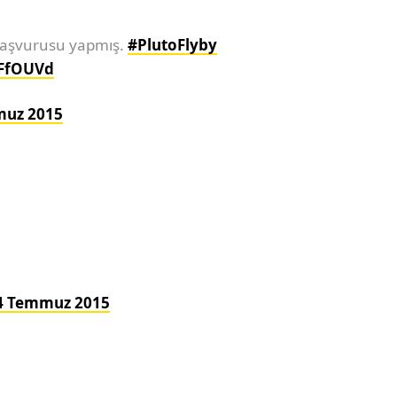
 başvurusu yapmış.
#PlutoFlyby
kFfOUVd
muz 2015
4 Temmuz 2015