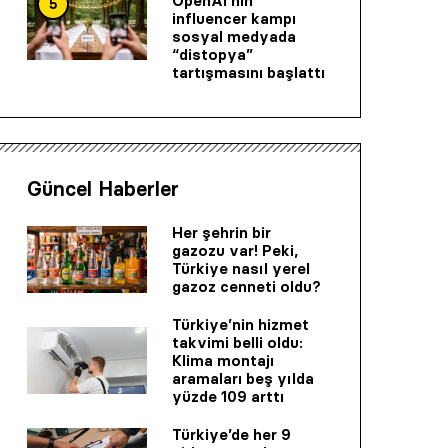
OpenAI’nin
5
influencer kampı
sosyal medyada
“distopya”
tartışmasını başlattı
Güncel Haberler
Her şehrin bir
gazozu var! Peki,
Türkiye nasıl yerel
gazoz cenneti oldu?
Türkiye’nin hizmet
takvimi belli oldu:
Klima montajı
aramaları beş yılda
yüzde 109 arttı
Türkiye’de her 9