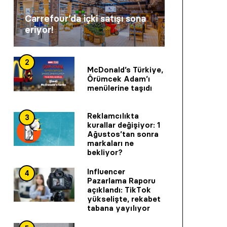
Carrefour’da içki satışı sona
eriyor!
2
McDonald’s Türkiye,
Örümcek Adam’ı
menülerine taşıdı
Reklamcılıkta
3
kurallar değişiyor: 1
Ağustos’tan sonra
markaları ne
bekliyor?
Influencer
4
Pazarlama Raporu
açıklandı: TikTok
yükselişte, rekabet
tabana yayılıyor