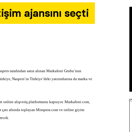
işim ajansını seçti
spers tarafından satın alınan Markafoni Grubu’nun
Türkiye, Naspers’ın Türkiye’deki yatırımlarına da marka ve
rt online alışveriş platformunu kapsıyor. Markafoni.com,
 çatı altında toplayan Misspera.com ve online giyim
recek.