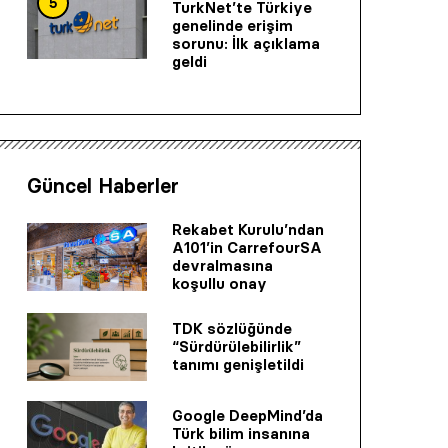
5
TurkNet’te Türkiye
genelinde erişim
sorunu: İlk açıklama
geldi
Güncel Haberler
Rekabet Kurulu’ndan
A101’in CarrefourSA
devralmasına
koşullu onay
TDK sözlüğünde
“Sürdürülebilirlik”
tanımı genişletildi
Google DeepMind’da
Türk bilim insanına