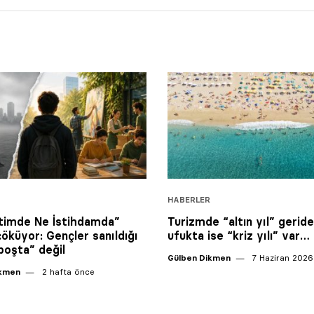
HABERLER
timde Ne İstihdamda”
Turizmde “altın yıl” geride
çöküyor: Gençler sanıldığı
ufukta ise “kriz yılı” var…
boşta” değil
Gülben Dikmen
7 Haziran 2026
ikmen
2 hafta önce