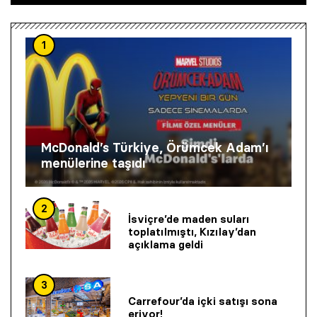
1
McDonald’s Türkiye, Örümcek Adam’ı
menülerine taşıdı
2
İsviçre’de maden suları
toplatılmıştı, Kızılay’dan
açıklama geldi
3
Carrefour’da içki satışı sona
eriyor!