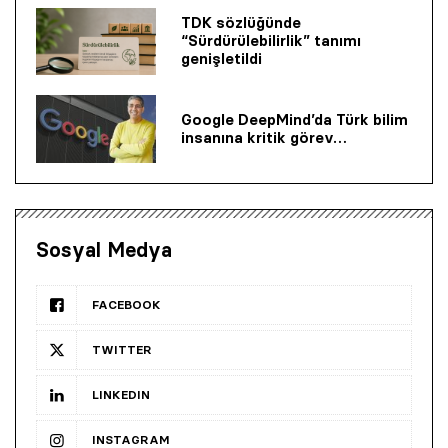
TDK sözlüğünde
“Sürdürülebilirlik” tanımı
genişletildi
Google DeepMind’da Türk bilim
insanına kritik görev…
Sosyal Medya
FACEBOOK
TWITTER
LINKEDIN
INSTAGRAM