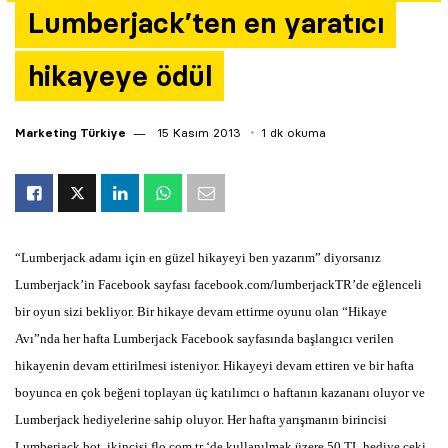
Lumberjack’ten en yaratıcı
Yazarlar
hikayeye ödül
Araştırma
Marketing Türkiye
15 Kasım 2013
1 dk okuma
“Lumberjack adamı için en güzel hikayeyi ben yazarım” diyorsanız
Lumberjack’in Facebook sayfası facebook.com/lumberjackTR’de eğlenceli
bir oyun sizi bekliyor.
Bir hikaye devam ettirme oyunu olan “Hikaye
Avı”nda her hafta Lumberjack Facebook sayfasında başlangıcı verilen
hikayenin devam ettirilmesi isteniyor. Hikayeyi devam ettiren ve bir hafta
boyunca en çok beğeni toplayan üç katılımcı o haftanın kazananı oluyor ve
Lumberjack hediyelerine sahip oluyor. Her hafta yarışmanın birincisi
Lumberjack bot, ikincisi flo.com.tr ‘de kullanılmak üzere 50 TL hediye çeki,