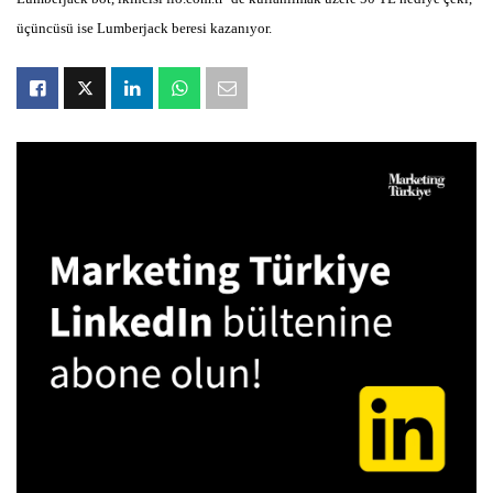
üçüncüsü ise Lumberjack beresi kazanıyor.