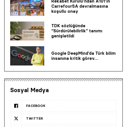
Rekabet Kurulu’ndan A101’in
CarrefourSA devralmasına
koşullu onay
TDK sözlüğünde
“Sürdürülebilirlik” tanımı
genişletildi
Google DeepMind’da Türk bilim
insanına kritik görev…
Sosyal Medya
FACEBOOK
TWITTER