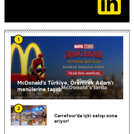
1
McDonald’s Türkiye, Örümcek Adam’ı
menülerine taşıdı
2
Carrefour’da içki satışı sona
eriyor!