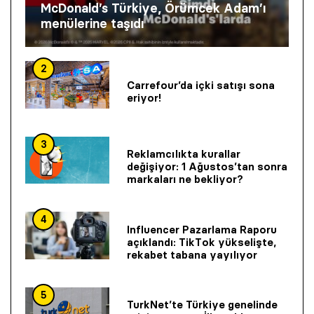
McDonald’s Türkiye, Örümcek Adam’ı
menülerine taşıdı
2
Carrefour’da içki satışı sona
eriyor!
3
Reklamcılıkta kurallar
değişiyor: 1 Ağustos’tan sonra
markaları ne bekliyor?
4
Influencer Pazarlama Raporu
açıklandı: TikTok yükselişte,
rekabet tabana yayılıyor
5
TurkNet’te Türkiye genelinde