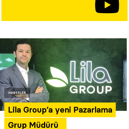
Yazarlar
Araştırma
HABERLER
Lila Group’a yeni Pazarlama
Grup Müdürü