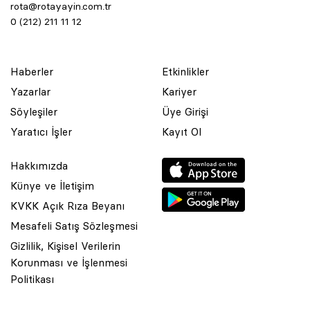
rota@rotayayin.com.tr
0 (212) 211 11 12
Haberler
Etkinlikler
Yazarlar
Kariyer
Söyleşiler
Üye Girişi
Yaratıcı İşler
Kayıt Ol
Hakkımızda
Künye ve İletişim
KVKK Açık Rıza Beyanı
Mesafeli Satış Sözleşmesi
Gizlilik, Kişisel Verilerin
Korunması ve İşlenmesi
© 2001 Rota Yayın Yapım Tanıtım Tic. Ltd. Şti. Bu Sitede Bulunan
Politikası
Yazı Ve Çizimlerin Her Hakkı Saklıdır.