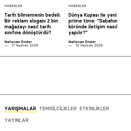
HABERLER
HABERLER
Tarih bilmemenin bedeli:
Dünya Kupası ile yeni
Bir reklam sloganı 2 bin
prime time: “Sabahın
mağazayı nasıl tarih
köründe iletişim nasıl
sınıfına dönüştürdü?
yapılır?”
Nafizcan Önder
Nafizcan Önder
17 Haziran 2026
13 Haziran 2026
YARIŞMALAR
TEMSILCILIKLER
ETKINLIKLER
YAYINLAR