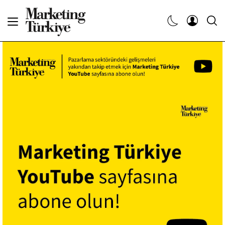
Abone Ol
Haberler
Yaratıcı İşler
Dergiler
Etkinlikler
Söyleşiler
Kariyer