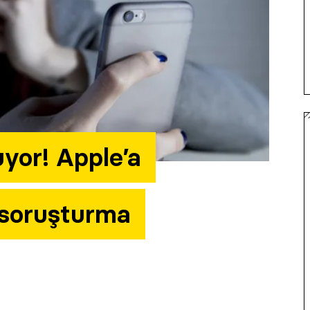
yor! Apple’a
 soruşturma