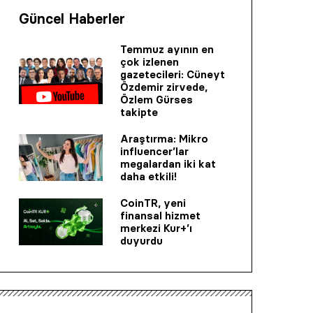
Güncel Haberler
Temmuz ayının en
çok izlenen
gazetecileri: Cüneyt
Özdemir zirvede,
Özlem Gürses
takipte
Araştırma: Mikro
influencer’lar
megalardan iki kat
daha etkili!
CoinTR, yeni
finansal hizmet
merkezi Kur+’ı
duyurdu