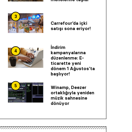
3
Carrefour’da içki
satışı sona eriyor!
İndirim
4
kampanyalarına
düzenlenme: E-
ticarette yeni
dönem 1 Ağustos’ta
başlıyor!
5
Winamp, Deezer
ortaklığıyla yeniden
müzik sahnesine
dönüyor