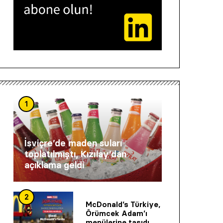
1
İsviçre’de maden suları
toplatılmıştı, Kızılay’dan
açıklama geldi
2
McDonald’s Türkiye,
Örümcek Adam’ı
menülerine taşıdı