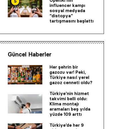
OpenAI’nin
5
influencer kampı
sosyal medyada
“distopya”
tartışmasını başlattı
Güncel Haberler
Her şehrin bir
gazozu var! Peki,
Türkiye nasıl yerel
gazoz cenneti oldu?
Türkiye’nin hizmet
takvimi belli oldu:
Klima montajı
aramaları beş yılda
yüzde 109 arttı
Türkiye’de her 9