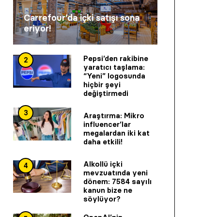
Carrefour’da içki satışı sona
eriyor!
Pepsi’den rakibine
2
yaratıcı taşlama:
“Yeni” logosunda
hiçbir şeyi
değiştirmedi
3
Araştırma: Mikro
influencer’lar
megalardan iki kat
daha etkili!
Alkollü içki
4
mevzuatında yeni
dönem: 7584 sayılı
kanun bize ne
söylüyor?