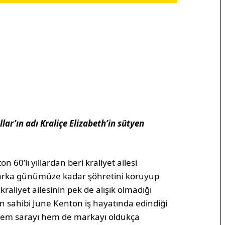
llar’ın adı Kraliçe Elizabeth’in sütyen
60’lı yıllardan beri kraliyet ailesi
 Marka günümüze kadar şöhretini koruyup
liyet ailesinin pek de alışık olmadığı
’ın sahibi June Kenton iş hayatında edindiği
r hem sarayı hem de markayı oldukça