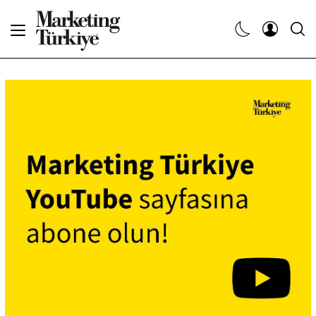
Abone Ol
Haberler
Yaratıcı İşler
Dergiler
Etkinlikler
Söyleşiler
Kariyer