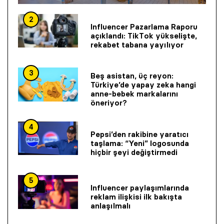
2
Influencer Pazarlama Raporu
açıklandı: TikTok yükselişte,
rekabet tabana yayılıyor
3
Beş asistan, üç reyon:
Türkiye’de yapay zeka hangi
anne-bebek markalarını
öneriyor?
4
Pepsi’den rakibine yaratıcı
taşlama: “Yeni” logosunda
hiçbir şeyi değiştirmedi
5
Influencer paylaşımlarında
reklam ilişkisi ilk bakışta
anlaşılmalı