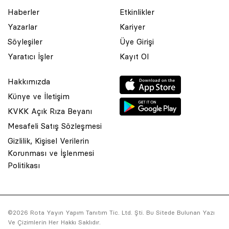
Haberler
Etkinlikler
Yazarlar
Kariyer
Söyleşiler
Üye Girişi
Yaratıcı İşler
Kayıt Ol
Hakkımızda
Künye ve İletişim
KVKK Açık Rıza Beyanı
Mesafeli Satış Sözleşmesi
Gizlilik, Kişisel Verilerin
Korunması ve İşlenmesi
© 2001 Rota Yayın Yapım Tanıtım Tic. Ltd. Şti. Bu Sitede Bulunan
Politikası
Yazı Ve Çizimlerin Her Hakkı Saklıdır.
Asquared WordPress Agency
tarafından tasarlanmış ve
kodlanmıştır.
©2026 Rota Yayın Yapım Tanıtım Tic. Ltd. Şti. Bu Sitede Bulunan Yazı
Ve Çizimlerin Her Hakkı Saklıdır.