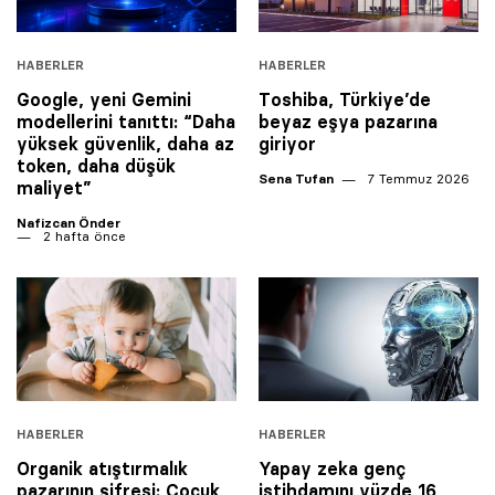
HABERLER
HABERLER
Google, yeni Gemini
Toshiba, Türkiye’de
modellerini tanıttı: “Daha
beyaz eşya pazarına
yüksek güvenlik, daha az
giriyor
token, daha düşük
Sena Tufan
7 Temmuz 2026
maliyet”
Nafizcan Önder
2 hafta önce
HABERLER
HABERLER
Organik atıştırmalık
Yapay zeka genç
pazarının şifresi: Çocuk
istihdamını yüzde 16