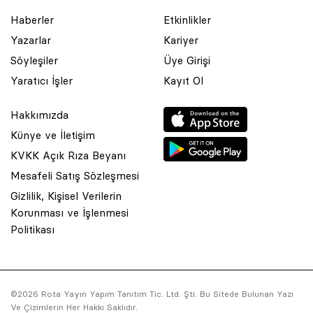
Haberler
Etkinlikler
Yazarlar
Kariyer
Söyleşiler
Üye Girişi
Yaratıcı İşler
Kayıt Ol
Hakkımızda
Künye ve İletişim
KVKK Açık Rıza Beyanı
Mesafeli Satış Sözleşmesi
Gizlilik, Kişisel Verilerin
Korunması ve İşlenmesi
© 2001 Rota Yayın Yapım Tanıtım Tic. Ltd. Şti. Bu Sitede Bulunan
Politikası
Yazı Ve Çizimlerin Her Hakkı Saklıdır.
Asquared WordPress Agency
tarafından tasarlanmış ve
kodlanmıştır.
©2026 Rota Yayın Yapım Tanıtım Tic. Ltd. Şti. Bu Sitede Bulunan Yazı
Ve Çizimlerin Her Hakkı Saklıdır.