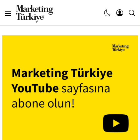
Abone Ol
Haberler
Yaratıcı İşler
Dergiler
Etkinlikler
Söyleşiler
Kariyer