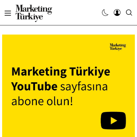
Abone Ol
Haberler
Yaratıcı İşler
Dergiler
Etkinlikler
Söyleşiler
Kariyer