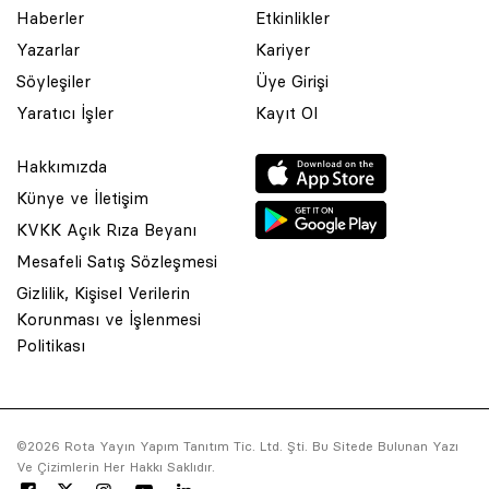
Haberler
Etkinlikler
Yazarlar
Kariyer
Söyleşiler
Üye Girişi
Yaratıcı İşler
Kayıt Ol
Hakkımızda
Künye ve İletişim
KVKK Açık Rıza Beyanı
Mesafeli Satış Sözleşmesi
Gizlilik, Kişisel Verilerin
Korunması ve İşlenmesi
© 2001 Rota Yayın Yapım Tanıtım Tic. Ltd. Şti. Bu Sitede Bulunan
Politikası
Yazı Ve Çizimlerin Her Hakkı Saklıdır.
Asquared WordPress Agency
tarafından tasarlanmış ve
kodlanmıştır.
©2026 Rota Yayın Yapım Tanıtım Tic. Ltd. Şti. Bu Sitede Bulunan Yazı
Ve Çizimlerin Her Hakkı Saklıdır.