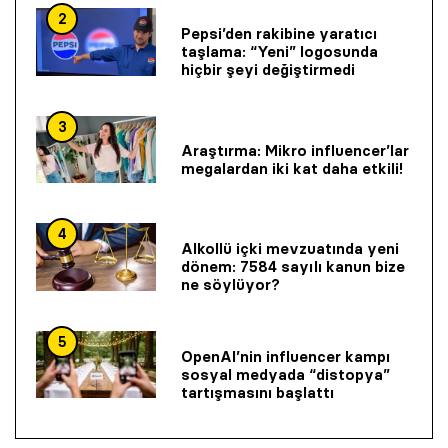
2
Pepsi’den rakibine yaratıcı
taşlama: “Yeni” logosunda
hiçbir şeyi değiştirmedi
3
Araştırma: Mikro influencer’lar
megalardan iki kat daha etkili!
4
Alkollü içki mevzuatında yeni
dönem: 7584 sayılı kanun bize
ne söylüyor?
5
OpenAI’nin influencer kampı
sosyal medyada “distopya”
tartışmasını başlattı