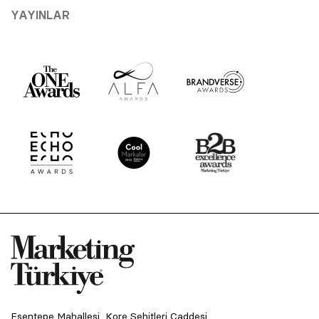
YAYINLAR
Esentepe Mahallesi, Kore Şehitleri Caddesi,