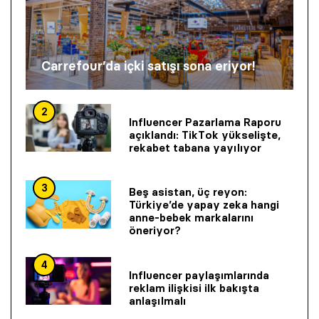
Carrefour’da içki satışı sona eriyor!
2
Influencer Pazarlama Raporu
açıklandı: TikTok yükselişte,
rekabet tabana yayılıyor
3
Beş asistan, üç reyon:
Türkiye’de yapay zeka hangi
anne-bebek markalarını
öneriyor?
4
Influencer paylaşımlarında
reklam ilişkisi ilk bakışta
anlaşılmalı