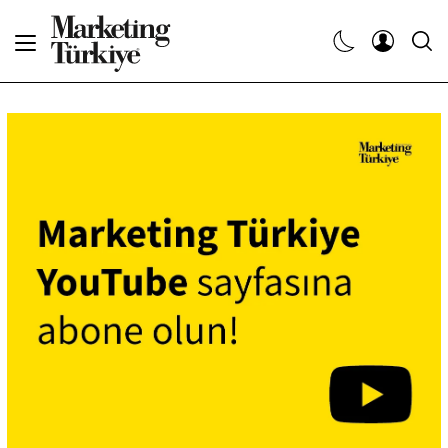
Abone Ol
Haberler
Yaratıcı İşler
Dergiler
Etkinlikler
Söyleşiler
Kariyer