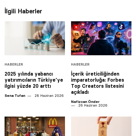
İlgili Haberler
HABERLER
HABERLER
2025 yılında yabancı
İçerik üreticiliğinden
yatırımcıların Türkiye’ye
imparatorluğa: Forbes
ilgisi yüzde 20 arttı
Top Creators listesini
açıkladı
Sena Tufan
28 Haziran 2026
Nafizcan Önder
26 Haziran 2026