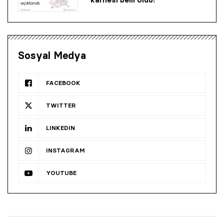
Sosyal Medya
FACEBOOK
TWITTER
LINKEDIN
INSTAGRAM
YOUTUBE