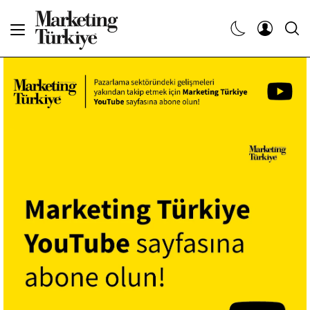
Abone Ol
Haberler
Yaratıcı İşler
Dergiler
Etkinlikler
Söyleşiler
Kariyer