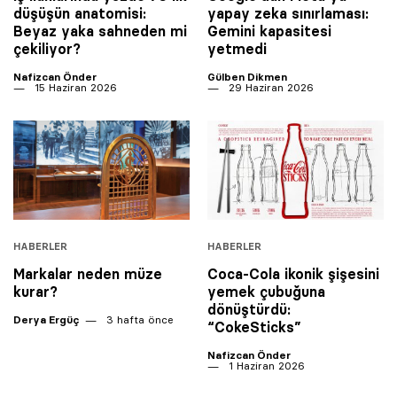
düşüşün anatomisi:
yapay zeka sınırlaması:
Beyaz yaka sahneden mi
Gemini kapasitesi
çekiliyor?
yetmedi
Nafizcan Önder
Gülben Dikmen
15 Haziran 2026
29 Haziran 2026
HABERLER
HABERLER
Markalar neden müze
Coca-Cola ikonik şişesini
kurar?
yemek çubuğuna
dönüştürdü:
Derya Ergüç
3 hafta önce
“CokeSticks”
Nafizcan Önder
1 Haziran 2026