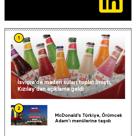
1
İsviçre’de maden suları toplatılmıştı,
Kızılay’dan açıklama geldi
2
McDonald’s Türkiye, Örümcek
Adam’ı menülerine taşıdı