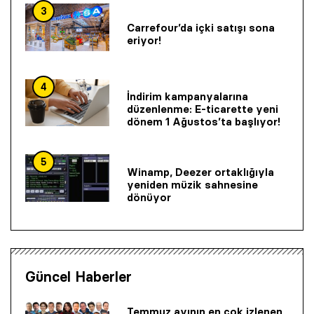
3
Carrefour’da içki satışı sona
eriyor!
4
İndirim kampanyalarına
düzenlenme: E-ticarette yeni
dönem 1 Ağustos’ta başlıyor!
5
Winamp, Deezer ortaklığıyla
yeniden müzik sahnesine
dönüyor
Güncel Haberler
Temmuz ayının en çok izlenen