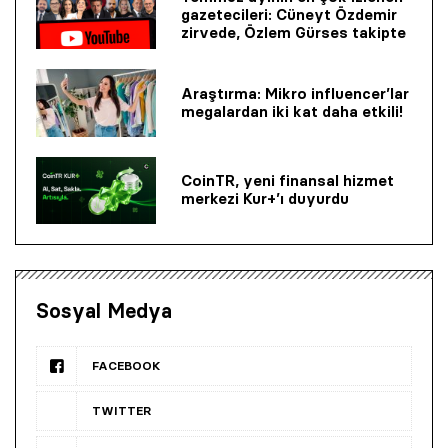
gazetecileri: Cüneyt Özdemir
zirvede, Özlem Gürses takipte
Araştırma: Mikro influencer’lar
megalardan iki kat daha etkili!
CoinTR, yeni finansal hizmet
merkezi Kur+’ı duyurdu
Sosyal Medya
FACEBOOK
TWITTER