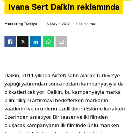
Ivana Sert Daikin reklamında
Yazarlar
Araştırma
Marketing Türkiye
3 Mayıs 2012
1 dk okuma
Daikin, 2011 yılında Airfel’i satın alarak Türkiye’ye
yaptığı yatırımdan sonra reklam kampanyasıyla da
dikkatleri çekiyor. Daikin, bu kampanyayla marka
bilinirliliğini artırmayı hedeflerken markanın
vaatlerini ve ürünlerin özelliklerini Eskimo karakteri
üzerinden anlatıyor. Bir teaser ve iki filmden
oluşacak kampanyanın ilk filminde ünlü manken