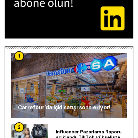
1
Carrefour’da içki satışı sona eriyor!
2
Influencer Pazarlama Raporu
açıklandı: TikTok yükselişte,