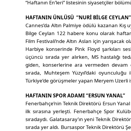
“Haftanın En’leri” listesinin siyasetçiler bölüm
HAFTANIN ÜNLÜSÜ “NURİ BİLGE CEYLAN
Cannes’da Altın Palmiye ödülü kazanan Kış u
Bilge Ceylan 122 habere konu olarak haftanın
Film Festivali’nde Altın Aslan için yarışacak o
Harbiye konserinde Pink Floyd şarkıları se
üçüncü sırada yer alırken, MS hastalığı ted
giden, konserlerine ara vermeden devam 
sırada, Muhteşem Yüzyıl’daki oyunculuğu i
Türkiye’de görüşmeler yapan Meryem Uzerli ise
HAFTANIN SPOR ADAMI “ERSUN YANAL”
Fenerbahçe’nin Teknik Direktörü Ersun Yana
ilk sırasına yerleşti. Fenerbahçe Spor Kulüb
sıradaydı. Galatasaray’ın yeni Teknik Direkt
sırada yer aldı. Bursaspor Teknik Direktörü 