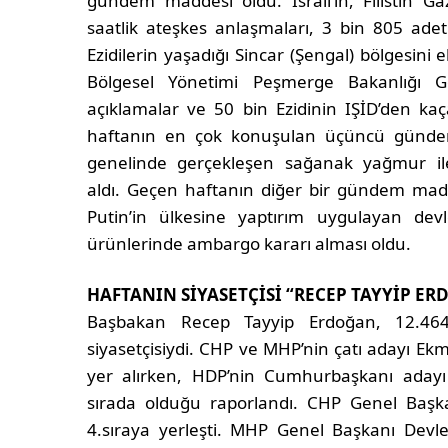
gündem maddesi oldu. İsrail’in, Filistin Gazz
saatlik ateşkes anlaşmaları, 3 bin 805 adet
Ezidilerin yaşadığı Sincar (Şengal) bölgesini
Bölgesel Yönetimi Peşmerge Bakanlığı Ge
açıklamalar ve 50 bin Ezidinin IŞİD’den ka
haftanın en çok konuşulan üçüncü gündem
genelinde gerçekleşen sağanak yağmur ile
aldı. Geçen haftanın diğer bir gündem madd
Putin’in ülkesine yaptırım uygulayan de
ürünlerinde ambargo kararı alması oldu.
HAFTANIN SİYASETÇİSİ “RECEP TAYYİP E
Başbakan Recep Tayyip Erdoğan, 12.46
siyasetçisiydi. CHP ve MHP’nin çatı adayı Ek
yer alırken, HDP’nin Cumhurbaşkanı adayı 
sırada olduğu raporlandı. CHP Genel Başka
4.sıraya yerleşti. MHP Genel Başkanı Devl