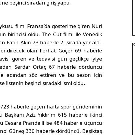
üne beşinci sıradan giriş yaptı.
”
ykusu filmi Fransa’da gösterime giren Nuri
 birincisi oldu. The Cut filmi ile Venedik
lan Fatih Akın 73 haberle 2. sırada yer aldı.
slendirecek olan Ferhat Göçer 69 haberle
avisi gören ve tedavisi gün geçtikçe iyiye
eden Serdar Ortaç 67 haberle dördüncü
le adından söz ettiren ve bu sezon için
 listenin beşinci sıradaki ismi oldu.
l 723 haberle geçen hafta spor gündeminin
ü Başkanı Aziz Yıldırım 615 haberle ikinci
örü Cesare Prandelli ise 484 haberle üçüncü
Şenol Güneş 330 haberle dördüncü, Beşiktaş