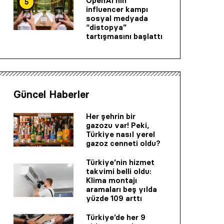
OpenAI’nin
5
influencer kampı
sosyal medyada
“distopya”
tartışmasını başlattı
Güncel Haberler
Her şehrin bir
gazozu var! Peki,
Türkiye nasıl yerel
gazoz cenneti oldu?
Türkiye’nin hizmet
takvimi belli oldu:
Klima montajı
aramaları beş yılda
yüzde 109 arttı
Türkiye’de her 9