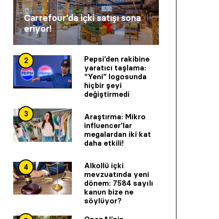
Carrefour’da içki satışı sona
eriyor!
Pepsi’den rakibine
2
yaratıcı taşlama:
“Yeni” logosunda
hiçbir şeyi
değiştirmedi
3
Araştırma: Mikro
influencer’lar
megalardan iki kat
daha etkili!
Alkollü içki
4
mevzuatında yeni
dönem: 7584 sayılı
kanun bize ne
söylüyor?