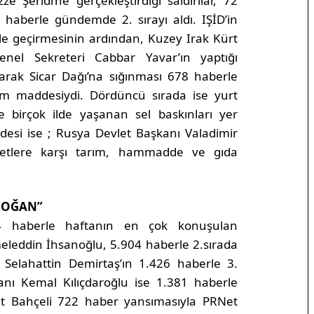
e Şeridi’ne gerçekleştirdiği saldırılar, 72
 haberle gündemde 2. sırayı aldı. IŞİD’in
 ele geçirmesinin ardından, Kuzey Irak Kürt
nel Sekreteri Cabbar Yavar’ın yaptığı
çarak Sicar Dağı’na sığınması 678 haberle
 maddesiydi. Dördüncü sırada ise yurt
 birçok ilde yaşanan sel baskınları yer
esi ise ; Rusya Devlet Başkanı Valadimir
vletlere karşı tarım, hammadde ve gıda
RDOĞAN”
4 haberle haftanın en çok konuşulan
meleddin İhsanoğlu, 5.904 haberle 2.sırada
Selahattin Demirtaş’ın 1.426 haberle 3.
nı Kemal Kılıçdaroğlu ise 1.381 haberle
et Bahçeli 722 haber yansımasıyla PRNet