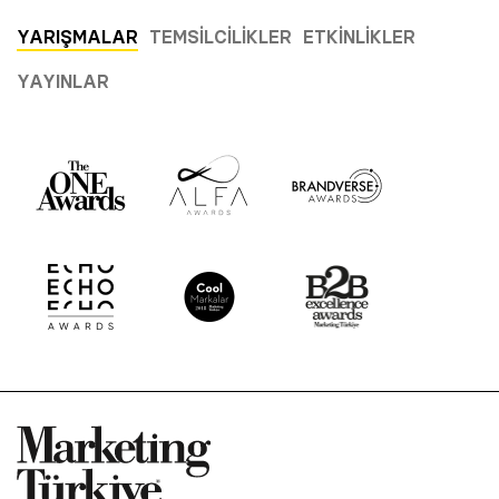
YARIŞMALAR
TEMSILCILIKLER
ETKINLIKLER
YAYINLAR