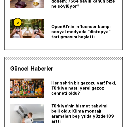
dönem: 7584 sayılı kanun bize
ne söylüyor?
5
OpenAI’nin influencer kampı
sosyal medyada “distopya”
tartışmasını başlattı
Güncel Haberler
Her şehrin bir gazozu var! Peki,
Türkiye nasıl yerel gazoz
cenneti oldu?
Türkiye’nin hizmet takvimi
belli oldu: Klima montajı
aramaları beş yılda yüzde 109
arttı