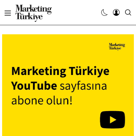
Abone Ol
Haberler
Yaratıcı İşler
Dergiler
Etkinlikler
Söyleşiler
Kariyer