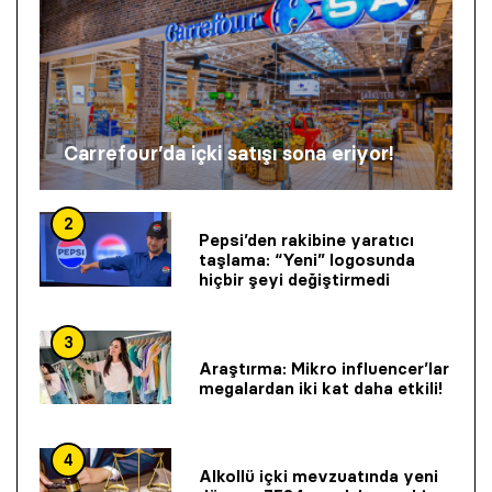
Carrefour’da içki satışı sona eriyor!
2
Pepsi’den rakibine yaratıcı
taşlama: “Yeni” logosunda
hiçbir şeyi değiştirmedi
3
Araştırma: Mikro influencer’lar
megalardan iki kat daha etkili!
4
Alkollü içki mevzuatında yeni