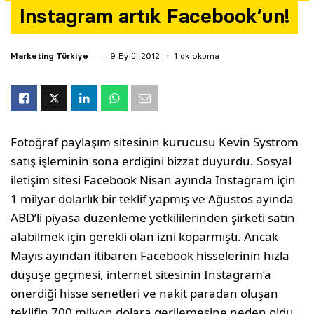
Instagram artık Facebook’un!
Yazarlar
Araştırma
Marketing Türkiye
9 Eylül 2012
1 dk okuma
Fotoğraf paylaşım sitesinin kurucusu Kevin Systrom
satış işleminin sona erdiğini bizzat duyurdu. Sosyal
iletişim sitesi Facebook Nisan ayında Instagram için
1 milyar dolarlık bir teklif yapmış ve Ağustos ayında
ABD’li piyasa düzenleme yetkililerinden şirketi satın
alabilmek için gerekli olan izni koparmıştı. Ancak
Mayıs ayından itibaren Facebook hisselerinin hızla
düşüşe geçmesi, internet sitesinin Instagram’a
önerdiği hisse senetleri ve nakit paradan oluşan
teklifin 700 milyon dolara gerilemesine neden oldu.