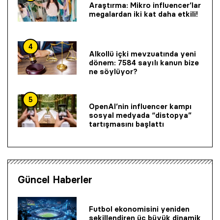
Araştırma: Mikro influencer’lar
megalardan iki kat daha etkili!
4
Alkollü içki mevzuatında yeni
dönem: 7584 sayılı kanun bize
ne söylüyor?
5
OpenAI’nin influencer kampı
sosyal medyada “distopya”
tartışmasını başlattı
Güncel Haberler
Futbol ekonomisini yeniden
şekillendiren üç büyük dinamik