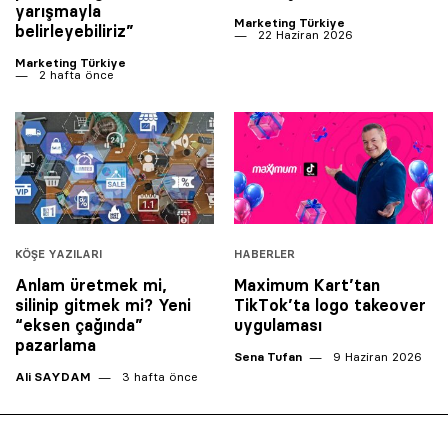
yarışmayla
Marketing Türkiye
belirleyebiliriz”
22 Haziran 2026
Marketing Türkiye
2 hafta önce
KÖŞE YAZILARI
HABERLER
Anlam üretmek mi,
Maximum Kart’tan
silinip gitmek mi? Yeni
TikTok’ta logo takeover
“eksen çağında”
uygulaması
pazarlama
Sena Tufan
9 Haziran 2026
Ali SAYDAM
3 hafta önce