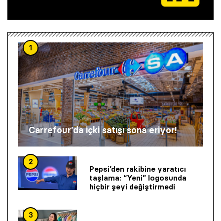
1
Carrefour’da içki satışı sona eriyor!
2
Pepsi’den rakibine yaratıcı
taşlama: “Yeni” logosunda
hiçbir şeyi değiştirmedi
3