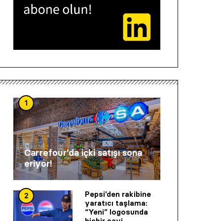
1
Carrefour’da içki satışı sona
eriyor!
Pepsi’den rakibine
2
yaratıcı taşlama:
“Yeni” logosunda
hiçbir şeyi