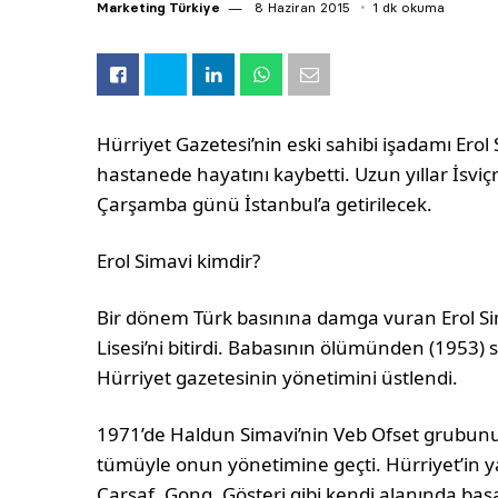
Marketing Türkiye
8 Haziran 2015
1 dk okuma
Hürriyet Gazetesi’nin eski sahibi işadamı Ero
hastanede hayatını kaybetti. Uzun yıllar İsvi
Çarşamba günü İstanbul’a getirilecek.
Erol Simavi kimdir?
Bir dönem Türk basınına damga vuran Erol Sim
Lisesi’ni bitirdi. Babasının ölümünden (1953) 
Hürriyet gazetesinin yönetimini üstlendi.
1971’de Haldun Simavi’nin Veb Ofset grubunu
tümüyle onun yönetimine geçti. Hürriyet’in y
Çarşaf, Gong, Gösteri gibi kendi alanında başar