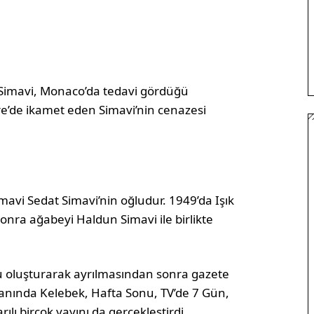
l Simavi, Monaco’da tedavi gördüğü
çre’de ikamet eden Simavi’nin cenazesi
avi Sedat Simavi’nin oğludur. 1949’da Işık
sonra ağabeyi Haldun Simavi ile birlikte
 oluşturarak ayrılmasından sonra gazete
anında Kelebek, Hafta Sonu, TV’de 7 Gün,
ılı birçok yayını da gerçekleştirdi.