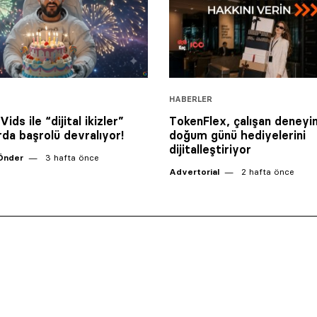
HABERLER
ids ile “dijital ikizler”
TokenFlex, çalışan deneyi
rda başrolü devralıyor!
doğum günü hediyelerini
dijitalleştiriyor
Önder
3 hafta önce
Advertorial
2 hafta önce