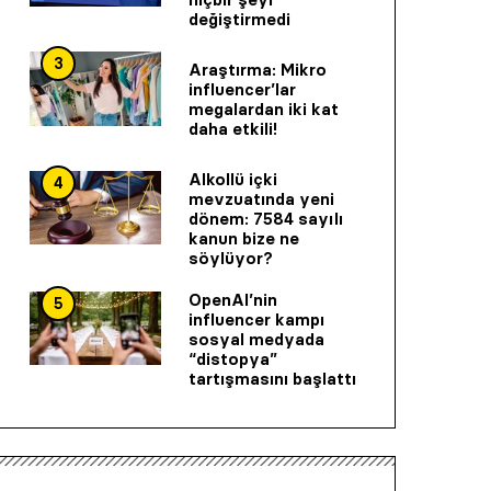
değiştirmedi
3
Araştırma: Mikro
influencer’lar
megalardan iki kat
daha etkili!
Alkollü içki
4
mevzuatında yeni
dönem: 7584 sayılı
kanun bize ne
söylüyor?
OpenAI’nin
5
influencer kampı
sosyal medyada
“distopya”
tartışmasını başlattı