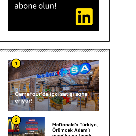
1
Carrefour’da içki satışı sona
eriyor!
2
McDonald’s Türkiye,
Örümcek Adam’ı
menülerine taşıdı