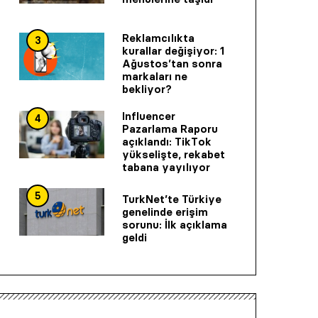
Reklamcılıkta
3
kurallar değişiyor: 1
Ağustos’tan sonra
markaları ne
bekliyor?
Influencer
4
Pazarlama Raporu
açıklandı: TikTok
yükselişte, rekabet
tabana yayılıyor
5
TurkNet’te Türkiye
genelinde erişim
sorunu: İlk açıklama
geldi