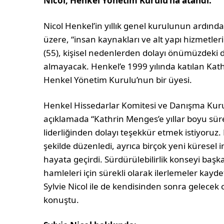
Nicol, Henkel Yönetim Kurulu’na atandı.
Nicol Henkel’in yıllık genel kurulunun ardınd
üzere, “insan kaynakları ve alt yapı hizmetl
(55), kişisel nedenlerden dolayı önümüzdeki
almayacak. Henkel’e 1999 yılında katılan Kat
Henkel Yönetim Kurulu’nun bir üyesi.
Henkel Hissedarlar Komitesi ve Danışma Kuru
açıklamada “Kathrin Menges’e yıllar boyu süre
liderliğinden dolayı teşekkür etmek istiyoruz. 
şekilde düzenledi, ayrıca birçok yeni küresel
hayata geçirdi. Sürdürülebilirlik konseyi başka
hamleleri için sürekli olarak ilerlemeler kayde
Sylvie Nicol ile de kendisinden sonra gelecek ol
konuştu.