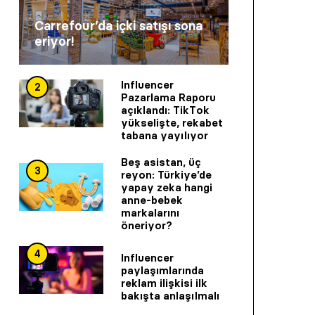
Carrefour’da içki satışı sona
eriyor!
Influencer
2
Pazarlama Raporu
açıklandı: TikTok
yükselişte, rekabet
tabana yayılıyor
Beş asistan, üç
3
reyon: Türkiye’de
yapay zeka hangi
anne-bebek
markalarını
öneriyor?
4
Influencer
paylaşımlarında
reklam ilişkisi ilk
bakışta anlaşılmalı