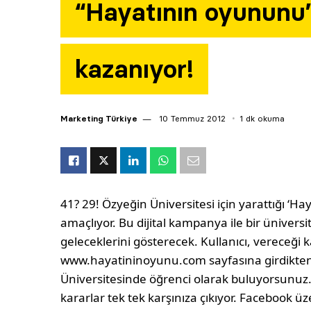
“Hayatının oyununu
kazanıyor!
Marketing Türkiye
10 Temmuz 2012
1 dk okuma
41? 29! Özyeğin Üniversitesi için yarattığı ‘Ha
amaçlıyor. Bu dijital kampanya ile bir ünivers
geleceklerini gösterecek. Kullanıcı, vereceği k
www.hayatininoyunu.com sayfasına girdikten 
Üniversitesinde öğrenci olarak buluyorsunuz.
kararlar tek tek karşınıza çıkıyor. Facebook ü