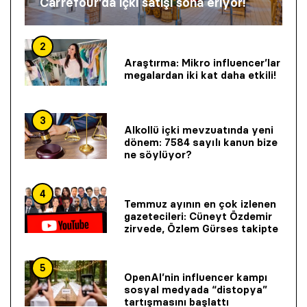
Carrefour’da içki satışı sona eriyor!
2
Araştırma: Mikro influencer’lar
megalardan iki kat daha etkili!
3
Alkollü içki mevzuatında yeni
dönem: 7584 sayılı kanun bize
ne söylüyor?
4
Temmuz ayının en çok izlenen
gazetecileri: Cüneyt Özdemir
zirvede, Özlem Gürses takipte
5
OpenAI’nin influencer kampı
sosyal medyada “distopya”
tartışmasını başlattı