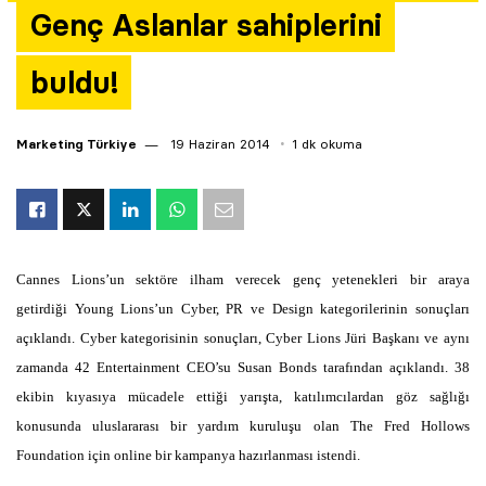
Genç Aslanlar sahiplerini
Yazarlar
buldu!
Araştırma
Marketing Türkiye
19 Haziran 2014
1 dk okuma
Cannes Lions’un sektöre ilham verecek genç yetenekleri bir araya
getirdiği Young Lions’un Cyber, PR ve Design kategorilerinin sonuçları
açıklandı. Cyber kategorisinin sonuçları, Cyber Lions Jüri Başkanı ve aynı
zamanda 42 Entertainment CEO’su Susan Bonds tarafından açıklandı. 38
ekibin kıyasıya mücadele ettiği yarışta, katılımcılardan göz sağlığı
konusunda uluslararası bir yardım kuruluşu olan
The Fred Hollows
Foundation
için online bir kampanya hazırlanması istendi.