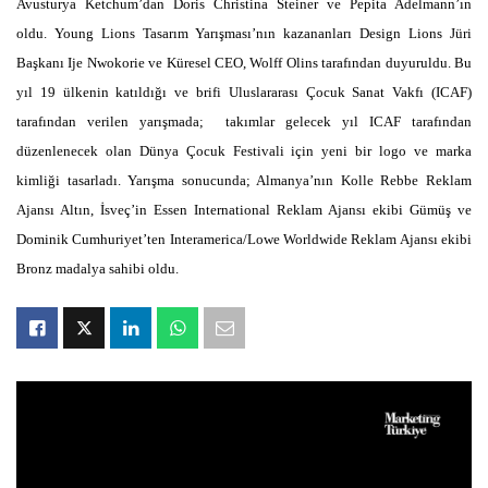
Avusturya Ketchum’dan Doris Christina Steiner ve Pepita Adelmann’ın
oldu. Young Lions Tasarım Yarışması’nın kazananları Design Lions Jüri
Başkanı Ije Nwokorie ve Küresel CEO, Wolff Olins tarafından duyuruldu. Bu
yıl 19 ülkenin katıldığı ve brifi Uluslararası Çocuk Sanat Vakfı (ICAF)
tarafından verilen yarışmada; takımlar gelecek yıl ICAF tarafından
düzenlenecek olan Dünya Çocuk Festivali için yeni bir logo ve marka
kimliği tasarladı. Yarışma sonucunda; Almanya’nın Kolle Rebbe Reklam
Ajansı Altın, İsveç’in Essen International Reklam Ajansı ekibi Gümüş ve
Dominik Cumhuriyet’ten Interamerica/Lowe Worldwide Reklam Ajansı ekibi
Bronz madalya sahibi oldu.