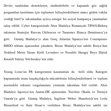
Devlet tarafından desteklenen, sürdürülebilir ve kapsamlı göz sağlık
programları kurulması için toplumun bilinçlendirilmesi amacı güden vakfın
verdiği brief’te takımlardan ayrıca entegre bir sosyal kampanya yaratmaları
talep edildi.
Cyber kategorisinde Altın Madalya Romanyalı TBWA\Bükreş
takımına Stratejist Razvan Ghilencea ve Tasarımcı Bianca Dumitrascu’ya
gitti. Gümüş Madalya’yı alan Genç Aslanlar İspanya’nın Contrapunto
BBDO reklam ajansından çıkarken, Bronz Madalya’nın sahibi Rusya’dan
Voskhod Metin Yazarı Kirill Levashov ve Possible Hungry Boys Dijital
Kreatifi Valeriy Volchetskiy’nin oldu.
Young Lions’un PR kategorsinin kazananları da belli oldu. Kategori
kapsamında insan kaçakçılığıyla mücadelenin bilinçlendirilmesi ve toplum
üzerindeki etkisini vurgulanması yönünde takımlara brif verildi. Altın
Madalya Japonya’nın Asatsu-DK ajansından Yuichiro Okada ve Tetsuya
Umeda’ya gitti. Gümüş Madalya, İngiltere Weber Shandwick’ten Leila
Mountford ve Kate Sloan’a verilirken Bronz Madalya’nın sahibi ise