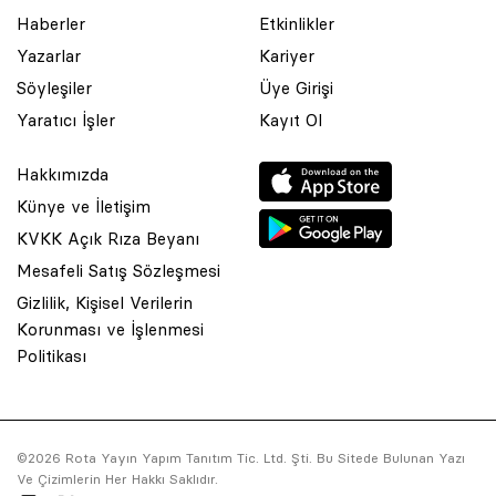
Haberler
Etkinlikler
Yazarlar
Kariyer
Söyleşiler
Üye Girişi
Yaratıcı İşler
Kayıt Ol
Hakkımızda
Künye ve İletişim
KVKK Açık Rıza Beyanı
Mesafeli Satış Sözleşmesi
Gizlilik, Kişisel Verilerin
Korunması ve İşlenmesi
© 2001 Rota Yayın Yapım Tanıtım Tic. Ltd. Şti. Bu Sitede Bulunan
Politikası
Yazı Ve Çizimlerin Her Hakkı Saklıdır.
Asquared WordPress Agency
tarafından tasarlanmış ve
kodlanmıştır.
©2026 Rota Yayın Yapım Tanıtım Tic. Ltd. Şti. Bu Sitede Bulunan Yazı
Ve Çizimlerin Her Hakkı Saklıdır.