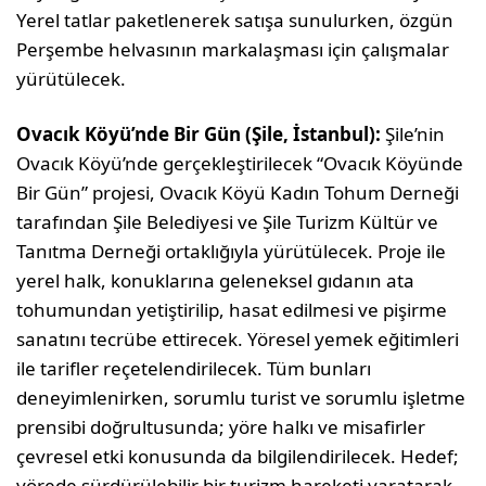
Yerel tatlar paketlenerek satışa sunulurken, özgün
Perşembe helvasının markalaşması için çalışmalar
yürütülecek.
Ovacık Köyü’nde Bir Gün (Şile, İstanbul):
Şile’nin
Ovacık Köyü’nde gerçekleştirilecek “Ovacık Köyünde
Bir Gün” projesi, Ovacık Köyü Kadın Tohum Derneği
tarafından Şile Belediyesi ve Şile Turizm Kültür ve
Tanıtma Derneği ortaklığıyla yürütülecek. Proje ile
yerel halk, konuklarına geleneksel gıdanın ata
tohumundan yetiştirilip, hasat edilmesi ve pişirme
sanatını tecrübe ettirecek. Yöresel yemek eğitimleri
ile tarifler reçetelendirilecek. Tüm bunları
deneyimlenirken, sorumlu turist ve sorumlu işletme
prensibi doğrultusunda; yöre halkı ve misafirler
çevresel etki konusunda da bilgilendirilecek. Hedef;
yörede sürdürülebilir bir turizm hareketi yaratarak,