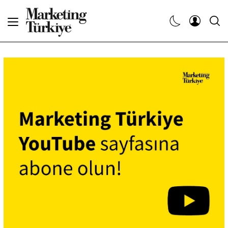
Abone Ol
Haberler
Yaratıcı İşler
Dergiler
Etkinlikler
Söyleşiler
Kariyer