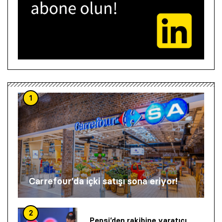
1
Carrefour’da içki satışı sona eriyor!
2
Pepsi’den rakibine yaratıcı