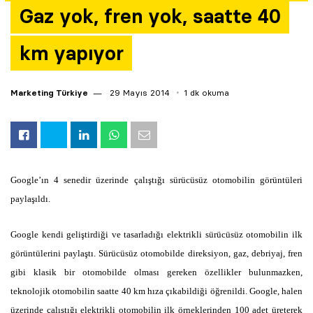
Gaz yok, fren yok, saatte 40
Yazarlar
km yapıyor
Araştırma
Marketing Türkiye
29 Mayıs 2014
1 dk okuma
Google’ın 4 senedir üzerinde çalıştığı sürücüsüz otomobilin görüntüleri
paylaşıldı.
Google kendi geliştirdiği ve tasarladığı elektrikli sürücüsüz otomobilin ilk
görüntülerini paylaştı. Sürücüsüz otomobilde direksiyon, gaz, debriyaj, fren
gibi klasik bir otomobilde olması gereken özellikler bulunmazken,
teknolojik otomobilin saatte 40 km hıza çıkabildiği öğrenildi. Google, halen
üzerinde çalıştığı elektrikli otomobilin ilk örneklerinden 100 adet üreterek