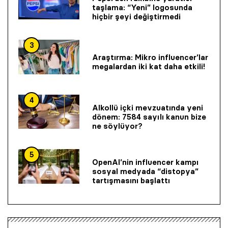
taşlama: “Yeni” logosunda
hiçbir şeyi değiştirmedi
3
Araştırma: Mikro influencer’lar
megalardan iki kat daha etkili!
4
Alkollü içki mevzuatında yeni
dönem: 7584 sayılı kanun bize
ne söylüyor?
5
OpenAI’nin influencer kampı
sosyal medyada “distopya”
tartışmasını başlattı