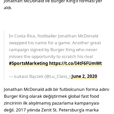
Jonathan McDonald ve Burger King’li forması yer
aldı.
In Costa Rica, footballer Jonathan McDonald
swapped his name for a game. Another great
campaign signed by Burger King who never
misses the opportunity to scratch his rival
#SportsMarketing
https://t.co/I4tF6FUmWt
— Łukasz Bączek (@Lu_Class_)
June 2, 2020
Jonathan McDonald adlı bir futbolcunun forma adını
Burger King olarak değiştirmek global fast food
zincirinin ilk alışılmamış pazarlama kampanyası
değil. 2017 yılında Zenit St. Petersburg’a marka