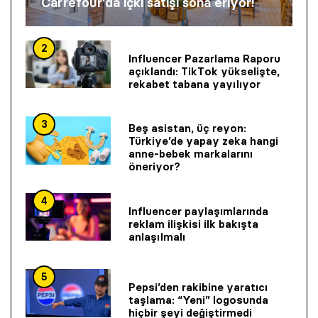
Carrefour’da içki satışı sona eriyor!
2
Influencer Pazarlama Raporu
açıklandı: TikTok yükselişte,
rekabet tabana yayılıyor
3
Beş asistan, üç reyon:
Türkiye’de yapay zeka hangi
anne-bebek markalarını
öneriyor?
4
Influencer paylaşımlarında
reklam ilişkisi ilk bakışta
anlaşılmalı
5
Pepsi’den rakibine yaratıcı
taşlama: “Yeni” logosunda
hiçbir şeyi değiştirmedi