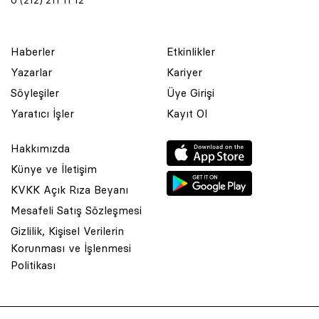
0 (212) 211 11 12
Haberler
Etkinlikler
Yazarlar
Kariyer
Söyleşiler
Üye Girişi
Yaratıcı İşler
Kayıt Ol
Hakkımızda
Künye ve İletişim
KVKK Açık Rıza Beyanı
Mesafeli Satış Sözleşmesi
Gizlilik, Kişisel Verilerin
Korunması ve İşlenmesi
© 2001 Rota Yayın Yapım Tanıtım Tic. Ltd. Şti. Bu Sitede Bulunan
Politikası
Yazı Ve Çizimlerin Her Hakkı Saklıdır.
Asquared WordPress Agency
tarafından tasarlanmış ve