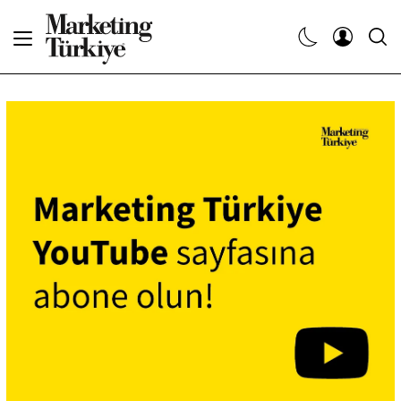
Abone Ol
Haberler
Yaratıcı İşler
Dergiler
Etkinlikler
Söyleşiler
Kariyer