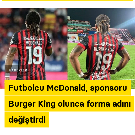
Yazarlar
Araştırma
HABERLER
Futbolcu McDonald, sponsoru
Burger King olunca forma adını
değiştirdi