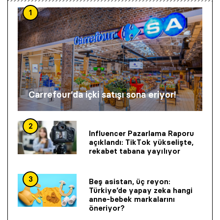
1
Carrefour’da içki satışı sona eriyor!
2
Influencer Pazarlama Raporu
açıklandı: TikTok yükselişte,
rekabet tabana yayılıyor
3
Beş asistan, üç reyon:
Türkiye’de yapay zeka hangi
anne-bebek markalarını
öneriyor?