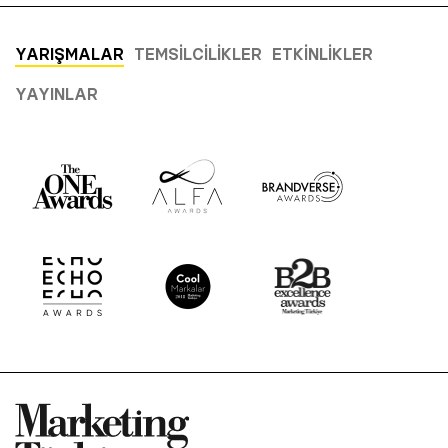
YARIŞMALAR
TEMSILCILIKLER
ETKINLIKLER
YAYINLAR