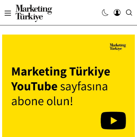
Abone Ol
Haberler
Yaratıcı İşler
Dergiler
Etkinlikler
Söyleşiler
Kariyer