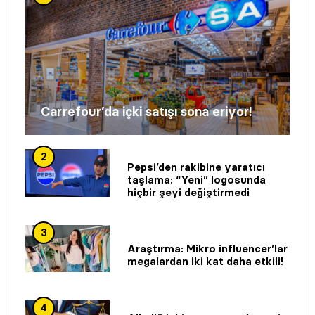
Carrefour’da içki satışı sona eriyor!
2
Pepsi’den rakibine yaratıcı
taşlama: “Yeni” logosunda
hiçbir şeyi değiştirmedi
3
Araştırma: Mikro influencer’lar
megalardan iki kat daha etkili!
4