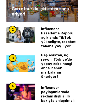
Carrefour’da içki satışı sona
eriyor!
Influencer
2
Pazarlama Raporu
açıklandı: TikTok
yükselişte, rekabet
tabana yayılıyor
Beş asistan, üç
3
reyon: Türkiye’de
yapay zeka hangi
anne-bebek
markalarını
öneriyor?
4
Influencer
paylaşımlarında
reklam ilişkisi ilk
bakışta anlaşılmalı