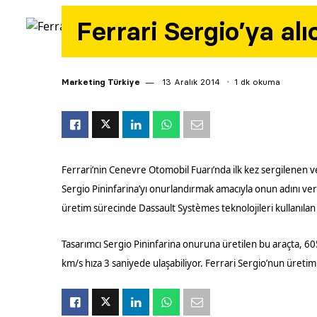
Ferrari Sergio’ya alıc
Marketing Türkiye
13 Aralık 2014
1 dk okuma
Ferrari’nin Cenevre Otomobil Fuarı’nda ilk kez sergilenen v
Sergio Pininfarina’yı onurlandırmak amacıyla onun adını ve
üretim sürecinde Dassault Systèmes teknolojileri kullanılan Ser
Tasarımcı Sergio Pininfarina onuruna üretilen bu araçta, 605
km/s hıza 3 saniyede ulaşabiliyor. Ferrari Sergio’nun üretimi 