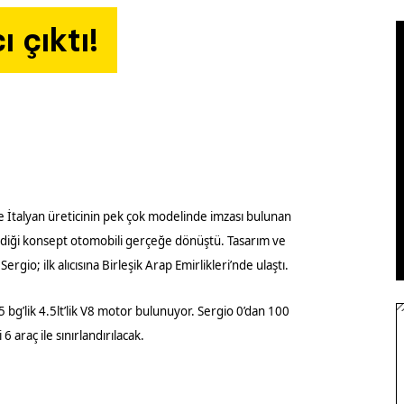
ı çıktı!
e İtalyan üreticinin pek çok modelinde imzası bulunan
rdiği konsept otomobili gerçeğe dönüştü. Tasarım ve
gio; ilk alıcısına Birleşik Arap Emirlikleri’nde ulaştı.
 bg’lik 4.5lt’lik V8 motor bulunuyor. Sergio 0’dan 100
6 araç ile sınırlandırılacak.