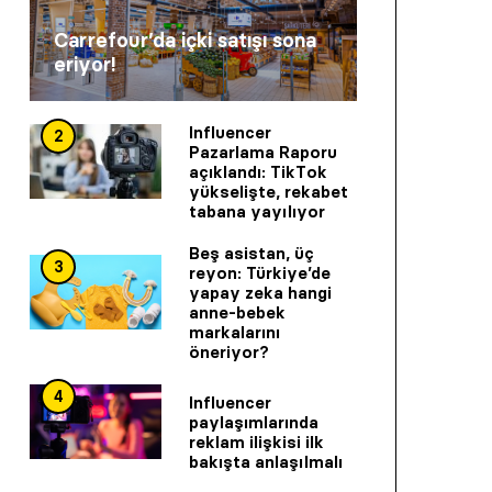
Carrefour’da içki satışı sona
eriyor!
Influencer
2
Pazarlama Raporu
açıklandı: TikTok
yükselişte, rekabet
tabana yayılıyor
Beş asistan, üç
3
reyon: Türkiye’de
yapay zeka hangi
anne-bebek
markalarını
öneriyor?
4
Influencer
paylaşımlarında
reklam ilişkisi ilk
bakışta anlaşılmalı