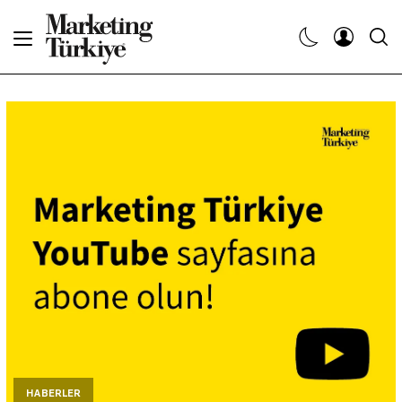
Abone Ol
Haberler
Yaratıcı İşler
Dergiler
Etkinlikler
Söyleşiler
Kariyer
HABERLER