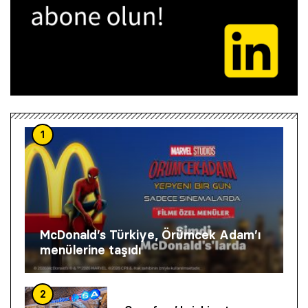
1
McDonald’s Türkiye, Örümcek Adam’ı
menülerine taşıdı
2