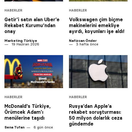
HABERLER
HABERLER
Getir’i satın alan Uber’e
Volkswagen çim biçme
Rekabet Kurumu’ndan
makinelerini emekliye
onay
ayırdı, koyunları işe aldı!
Marketing Türkiye
Nafizcan Önder
19 Haziran 2026
3 hafta önce
HABERLER
HABERLER
McDonald’s Türkiye,
Rusya’dan Apple’a
Örümcek Adam’ı
rekabet soruşturması:
menülerine taşıdı
50 milyon dolarlık ceza
gündemde
Sena Tufan
6 gün önce