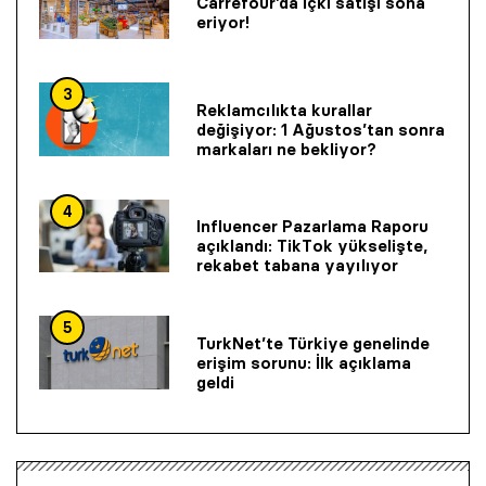
Carrefour’da içki satışı sona
eriyor!
3
Reklamcılıkta kurallar
değişiyor: 1 Ağustos’tan sonra
markaları ne bekliyor?
4
Influencer Pazarlama Raporu
açıklandı: TikTok yükselişte,
rekabet tabana yayılıyor
5
TurkNet’te Türkiye genelinde
erişim sorunu: İlk açıklama
geldi