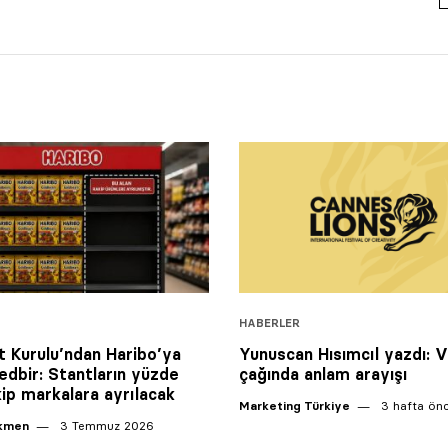
HABERLER
 Kurulu’ndan Haribo’ya
Yunuscan Hısımcıl yazdı: Ve
tedbir: Stantların yüzde
çağında anlam arayışı
kip markalara ayrılacak
Marketing Türkiye
3 hafta ön
ikmen
3 Temmuz 2026