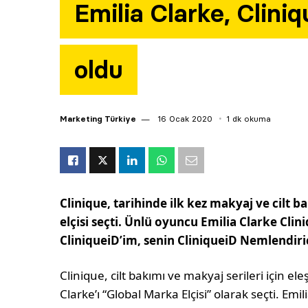
Emilia Clarke, Clini
oldu
Marketing Türkiye
16 Ocak 2020
1 dk okuma
Clinique, tarihinde ilk kez makyaj ve cilt 
elçisi seçti. Ünlü oyuncu Emilia Clarke Cliniq
CliniqueiD’im, senin CliniqueiD Nemlendiric
Clinique, cilt bakımı ve makyaj serileri için 
Clarke’ı “Global Marka Elçisi” olarak seçti. Emi