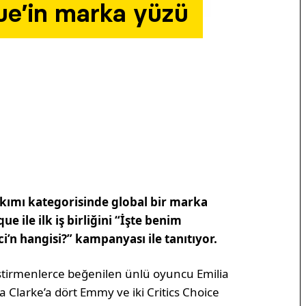
que’in marka yüzü
bakımı kategorisinde global bir marka
ue ile ilk iş birliğini “İşte benim
i’n hangisi?” kampanyası ile tanıtıyor.
eleştirmenlerce beğenilen ünlü oyuncu Emilia
lia Clarke’a dört Emmy ve iki Critics Choice