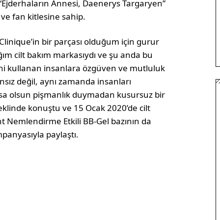
 “Ejderhaların Annesi, Daenerys Targaryen”
e fan kitlesine sahip.
 Clinique’in bir parçası olduğum için gurur
ğım cilt bakım markasıydı ve şu anda bu
rini kullanan insanlara özgüven ve mutluluk
sız değil, aynı zamanda insanları
olursa olsun pişmanlık duymadan kusursuz bir
eklinde konuştu ve 15 Ocak 2020’de cilt
t Nemlendirme Etkili BB-Gel bazının da
panyasıyla paylaştı.