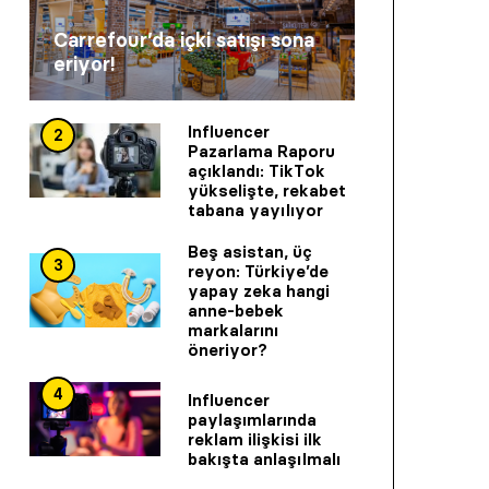
Carrefour’da içki satışı sona
eriyor!
Influencer
2
Pazarlama Raporu
açıklandı: TikTok
yükselişte, rekabet
tabana yayılıyor
Beş asistan, üç
3
reyon: Türkiye’de
yapay zeka hangi
anne-bebek
markalarını
öneriyor?
4
Influencer
paylaşımlarında
reklam ilişkisi ilk
bakışta anlaşılmalı