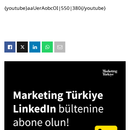
{youtube}aaUerAobcOI|550|380{/youtube}