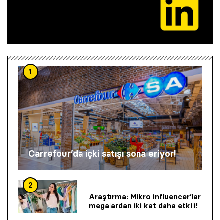
1
Carrefour’da içki satışı sona eriyor!
2
Araştırma: Mikro influencer’lar
megalardan iki kat daha etkili!