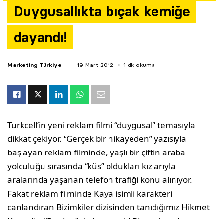
Duygusallıkta bıçak kemiğe
Yazarlar
dayandı!
Araştırma
Marketing Türkiye
19 Mart 2012
1 dk okuma
Turkcell’in yeni reklam filmi “duygusal” temasıyla
dikkat çekiyor. “Gerçek bir hikayeden” yazısıyla
başlayan reklam filminde, yaşlı bir çiftin araba
yolculuğu sırasında “küs” oldukları kızlarıyla
aralarında yaşanan telefon trafiği konu alınıyor.
Fakat reklam filminde Kaya isimli karakteri
canlandıran Bizimkiler dizisinden tanıdığımız Hikmet