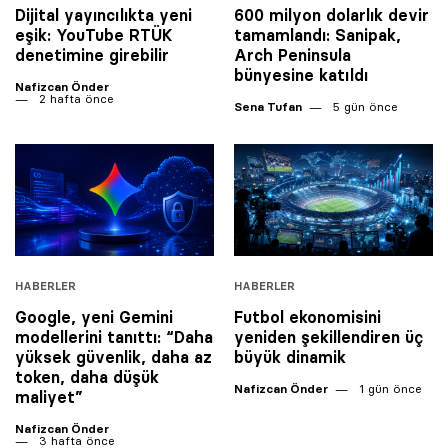
Dijital yayıncılıkta yeni
600 milyon dolarlık devir
eşik: YouTube RTÜK
tamamlandı: Sanipak,
denetimine girebilir
Arch Peninsula
bünyesine katıldı
Nafizcan Önder
2 hafta önce
Sena Tufan
5 gün önce
HABERLER
HABERLER
Google, yeni Gemini
Futbol ekonomisini
modellerini tanıttı: “Daha
yeniden şekillendiren üç
yüksek güvenlik, daha az
büyük dinamik
token, daha düşük
Nafizcan Önder
1 gün önce
maliyet”
Nafizcan Önder
3 hafta önce