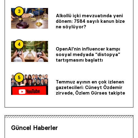
3
Alkollü içki mevzuatında yeni
dönem: 7584 sayılı kanun bize
ne söylüyor?
4
OpenAI’nin influencer kampı
sosyal medyada “distopya”
tartışmasını başlattı
5
Temmuz ayının en çok izlenen
gazetecileri: Cüneyt Özdemir
zirvede, Özlem Gürses takipte
Güncel Haberler