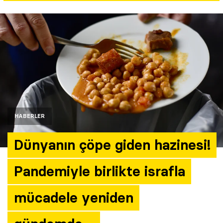
Yazarlar
Araştırma
HABERLER
Dünyanın çöpe giden hazinesi!
Pandemiyle birlikte israfla
mücadele yeniden