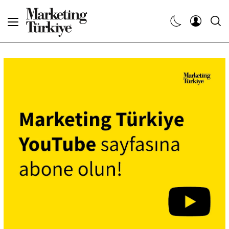
Abone Ol
Haberler
Yaratıcı İşler
Dergiler
Etkinlikler
Söyleşiler
Kariyer