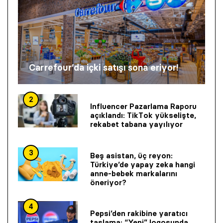
Carrefour’da içki satışı sona eriyor!
2
Influencer Pazarlama Raporu
açıklandı: TikTok yükselişte,
rekabet tabana yayılıyor
3
Beş asistan, üç reyon:
Türkiye’de yapay zeka hangi
anne-bebek markalarını
öneriyor?
4
Pepsi’den rakibine yaratıcı
taşlama: “Yeni” logosunda