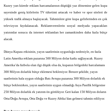
Kuzey yarı kürede reklam harcamalarının düştüğü yaz dönemine gelen kupa
sayesinde geniş kitlelerin TV tüketimi artacak ve haber ve spor siteleri de
yüksek trafik almaya başlayacak. Tahminlere göre kupa gelirlerinden en çok
televizyon faydalanacak. Reklamverenlerin sosyal medyada yapacakları
yatırımlar sonucu da internet reklamları her zamankinden daha fazla bütçe
alacak.
Dünya Kupası etkisinin, yayın saatlerinin uygunluğu nedeniyle, en fazla
Latin Amerika reklam pazarına 500 Milyon dolar katkı sağlayacak. Kuzey
Amerika’da futbola olan ilgi düşük olsa da, kupanın bölgedeki harcalamara
300 Milyon dolarlık bütçe eklemesi bekleniyor. Benzer şekilde, yayın
saatlerinin hala uygun olduğu Batı Avrupa pazarına 300 Milyon dolarlık ek
bütçe beklenirken, yayın saatlerinin uygun olmadığı Asya Pasifik bölgesine
250 Milyon dolarlık ek yatırım ön görülüyor. Geri kalan 150 Milyon doların
Orta/Doğu Avrupa, Orta Doğu ve Kuzey Afrika’dan gelmesi tahmin ediliyor.