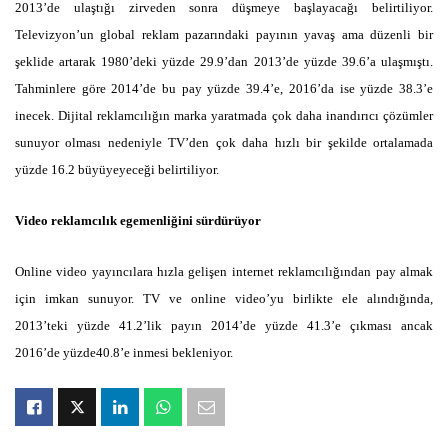
2013’de ulaştığı zirveden sonra düşmeye başlayacağı belirtiliyor.
Televizyon’un global reklam pazarındaki payının yavaş ama düzenli bir
şeklide artarak 1980’deki yüzde 29.9’dan 2013’de yüzde 39.6’a ulaşmıştı.
Tahminlere göre 2014’de bu pay yüzde 39.4’e, 2016’da ise yüzde 38.3’e
inecek. Dijital reklamcılığın marka yaratmada çok daha inandırıcı çözümler
sunuyor olması nedeniyle TV’den çok daha hızlı bir şekilde ortalamada
yüzde 16.2 büyüyeyeceği belirtiliyor.
Video reklamcılık egemenliğini sürdürüyor
Online video yayıncılara hızla gelişen internet reklamcılığından pay almak
için imkan sunuyor. TV ve online video’yu birlikte ele alındığında,
2013’teki yüzde 41.2’lik payın 2014’de yüzde 41.3’e çıkması ancak
2016’de yüzde40.8’e inmesi bekleniyor.