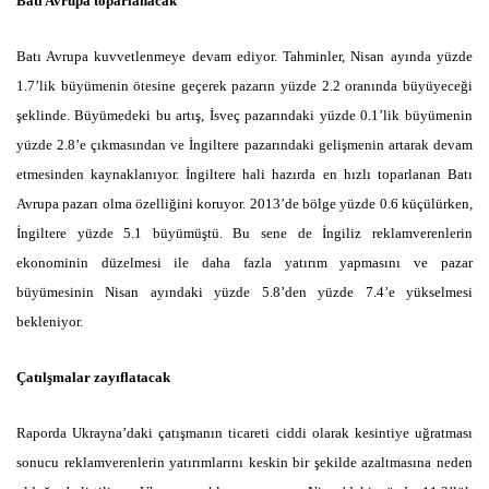
Batı Avrupa toparlanacak
Batı Avrupa kuvvetlenmeye devam ediyor. Tahminler, Nisan ayında yüzde
1.7’lik büyümenin ötesine geçerek pazarın yüzde 2.2 oranında büyüyeceği
şeklinde. Büyümedeki bu artış, İsveç pazarındaki yüzde 0.1’lik büyümenin
yüzde 2.8’e çıkmasından ve İngiltere pazarındaki gelişmenin artarak devam
etmesinden kaynaklanıyor. İngiltere hali hazırda en hızlı toparlanan Batı
Avrupa pazarı olma özelliğini koruyor. 2013’de bölge yüzde 0.6 küçülürken,
İngiltere yüzde 5.1 büyümüştü. Bu sene de İngiliz reklamverenlerin
ekonominin düzelmesi ile daha fazla yatırım yapmasını ve pazar
büyümesinin Nisan ayındaki yüzde 5.8’den yüzde 7.4’e yükselmesi
bekleniyor.
Çatılşmalar zayıflatacak
Raporda Ukrayna’daki çatışmanın ticareti ciddi olarak kesintiye uğratması
sonucu reklamverenlerin yatırımlarını keskin bir şekilde azaltmasına neden