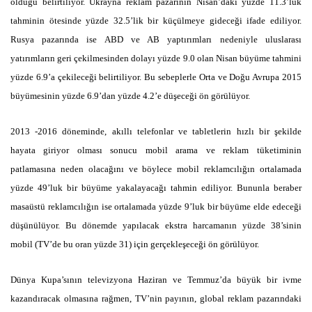
olduğu belirtiliyor. Ukrayna reklam pazarının Nisan’daki yüzde 11.3’lük
tahminin ötesinde yüzde 32.5’lik bir küçülmeye gideceği ifade ediliyor.
Rusya pazarında ise ABD ve AB yaptırımları nedeniyle uluslarası
yatırımların geri çekilmesinden dolayı yüzde 9.0 olan Nisan büyüme tahmini
yüzde 6.9’a çekileceği belirtiliyor. Bu sebeplerle Orta ve Doğu Avrupa 2015
büyümesinin yüzde 6.9’dan yüzde 4.2’e düşeceği ön görülüyor.
2013 -2016 döneminde, akıllı telefonlar ve tabletlerin hızlı bir şekilde
hayata giriyor olması sonucu mobil arama ve reklam tüketiminin
patlamasına neden olacağını ve böylece mobil reklamcılığın ortalamada
yüzde 49’luk bir büyüme yakalayacağı tahmin ediliyor. Bununla beraber
masaüstü reklamcılığın ise ortalamada yüzde 9’luk bir büyüme elde edeceği
düşünülüyor. Bu dönemde yapılacak ekstra harcamanın yüzde 38’sinin
mobil (TV’de bu oran yüzde 31) için gerçekleşeceği ön görülüyor.
Dünya Kupa’sının televizyona Haziran ve Temmuz’da büyük bir ivme
kazandıracak olmasına rağmen, TV’nin payının, global reklam pazarındaki