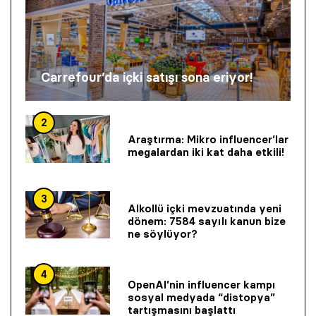
Carrefour’da içki satışı sona eriyor!
2
Araştırma: Mikro influencer’lar
megalardan iki kat daha etkili!
3
Alkollü içki mevzuatında yeni
dönem: 7584 sayılı kanun bize
ne söylüyor?
4
OpenAI’nin influencer kampı
sosyal medyada “distopya”
tartışmasını başlattı