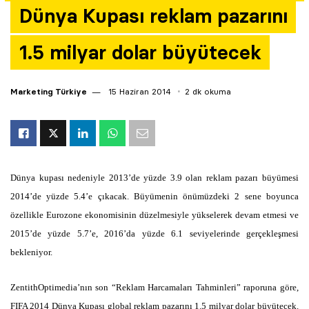
Dünya Kupası reklam pazarını
Yazarlar
1.5 milyar dolar büyütecek
Araştırma
Marketing Türkiye
15 Haziran 2014
2 dk okuma
Dünya kupası nedeniyle 2013’de yüzde 3.9 olan reklam pazarı büyümesi
2014’de yüzde 5.4’e çıkacak. Büyümenin önümüzdeki 2 sene boyunca
özellikle Eurozone ekonomisinin düzelmesiyle yükselerek devam etmesi ve
2015’de yüzde 5.7’e, 2016’da yüzde 6.1 seviyelerinde gerçekleşmesi
bekleniyor.
ZentithOptimedia’nın son “Reklam Harcamaları Tahminleri” raporuna göre,
FIFA 2014 Dünya Kupası global reklam pazarını 1.5 milyar dolar büyütecek.