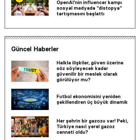
OpenAI’nin influencer kampı
sosyal medyada “distopya”
tartışmasını başlattı
Güncel Haberler
Halkla ilişkiler, güven üzerine
söz söyleyecek kadar
güvenilir bir mes­lek olarak
görülüyor mu?
Futbol ekonomisini yeniden
şekillendiren üç büyük dinamik
Her şehrin bir gazozu var! Peki,
Türkiye nasıl yerel gazoz
cenneti oldu?