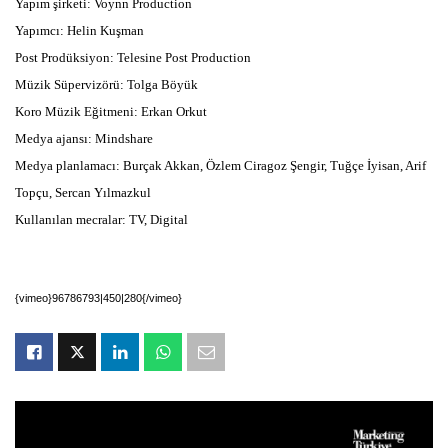
Yapım şirketi: Voynn Production
Yapımcı: Helin Kuşman
Post Prodüksiyon: Telesine Post Production
Müzik Süpervizörü: Tolga Böyük
Koro Müzik Eğitmeni: Erkan Orkut
Medya ajansı: Mindshare
Medya planlamacı: Burçak Akkan, Özlem Ciragoz Şengir, Tuğçe İyisan, Arif
Topçu, Sercan Yılmazkul
Kullanılan mecralar: TV, Digital
{vimeo}96786793|450|280{/vimeo}