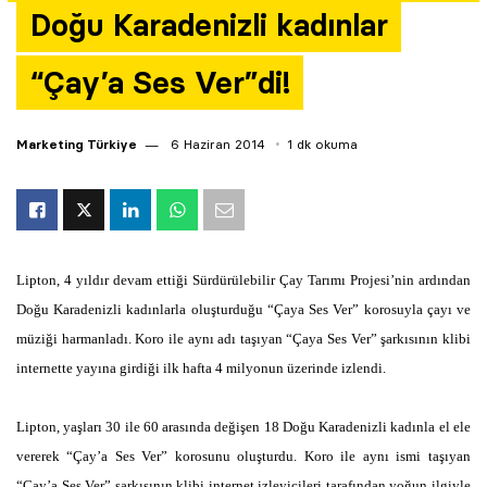
Doğu Karadenizli kadınlar
Yazarlar
“Çay’a Ses Ver”di!
Araştırma
Marketing Türkiye
6 Haziran 2014
1 dk okuma
Lipton, 4 yıldır devam ettiği Sürdürülebilir Çay Tarımı Projesi’nin ardından
Doğu Karadenizli kadınlarla oluşturduğu “Çaya Ses Ver” korosuyla çayı ve
müziği harmanladı. Koro ile aynı adı taşıyan “Çaya Ses Ver” şarkısının klibi
internette yayına girdiği ilk hafta 4 milyonun üzerinde izlendi.
Lipton, yaşları 30 ile 60 arasında değişen 18 Doğu Karadenizli kadınla el ele
vererek “Çay’a Ses Ver” korosunu oluşturdu. Koro ile aynı ismi taşıyan
“Çay’a Ses Ver” şarkısının klibi internet izleyicileri tarafından yoğun ilgiyle