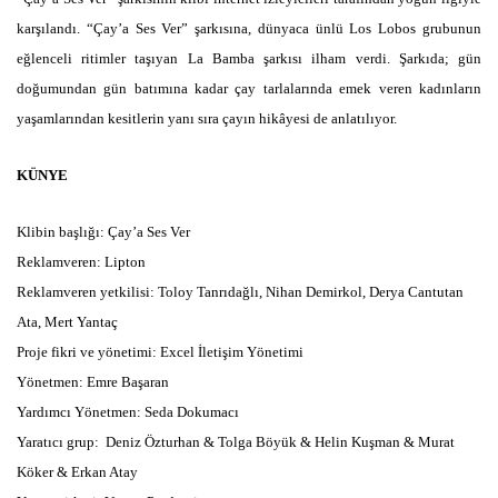
karşılandı. “Çay’a Ses Ver” şarkısına, dünyaca ünlü Los Lobos grubunun
eğlenceli ritimler taşıyan La Bamba şarkısı ilham verdi. Şarkıda; gün
doğumundan gün batımına kadar çay tarlalarında emek veren kadınların
yaşamlarından kesitlerin yanı sıra çayın hikâyesi de anlatılıyor.
KÜNYE
Klibin başlığı: Çay’a Ses Ver
Reklamveren: Lipton
Reklamveren yetkilisi: Toloy Tanrıdağlı, Nihan Demirkol, Derya Cantutan
Ata, Mert Yantaç
Proje fikri ve yönetimi: Excel İletişim Yönetimi
Yönetmen: Emre Başaran
Yardımcı Yönetmen: Seda Dokumacı
Yaratıcı grup: Deniz Özturhan & Tolga Böyük & Helin Kuşman & Murat
Köker & Erkan Atay