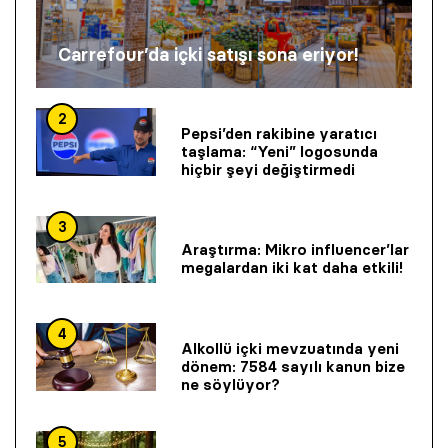
Carrefour’da içki satışı sona eriyor!
2
Pepsi’den rakibine yaratıcı
taşlama: “Yeni” logosunda
hiçbir şeyi değiştirmedi
3
Araştırma: Mikro influencer’lar
megalardan iki kat daha etkili!
4
Alkollü içki mevzuatında yeni
dönem: 7584 sayılı kanun bize
ne söylüyor?
5