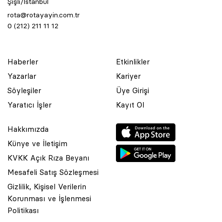
Şişli/İstanbul
rota@rotayayin.com.tr
0 (212) 211 11 12
Haberler
Etkinlikler
Yazarlar
Kariyer
Söyleşiler
Üye Girişi
Yaratıcı İşler
Kayıt Ol
Hakkımızda
Künye ve İletişim
KVKK Açık Rıza Beyanı
Mesafeli Satış Sözleşmesi
Gizlilik, Kişisel Verilerin
Korunması ve İşlenmesi
© 2001 Rota Yayın Yapım Tanıtım Tic. Ltd. Şti. Bu Sitede Bulunan
Politikası
Yazı Ve Çizimlerin Her Hakkı Saklıdır.