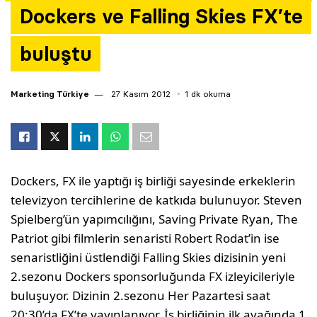
Dockers ve Falling Skies FX’te
Yazarlar
buluştu
Araştırma
Marketing Türkiye
27 Kasım 2012
1 dk okuma
Dockers, FX ile yaptığı iş birliği sayesinde erkeklerin
televizyon tercihlerine de katkıda bulunuyor. Steven
Spielberg’ün yapımcılığını, Saving Private Ryan, The
Patriot gibi filmlerin senaristi Robert Rodat’in ise
senaristliğini üstlendiği Falling Skies dizisinin yeni
2.sezonu Dockers sponsorluğunda FX izleyicileriyle
buluşuyor. Dizinin 2.sezonu Her Pazartesi saat
20:30’da FX’te yayınlanıyor. İş birliğinin ilk ayağında 1