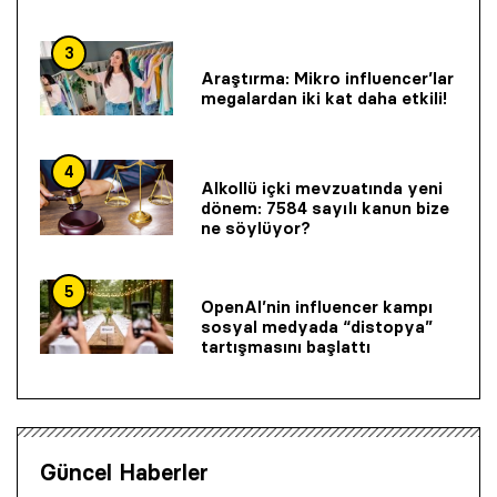
3
Araştırma: Mikro influencer’lar
megalardan iki kat daha etkili!
4
Alkollü içki mevzuatında yeni
dönem: 7584 sayılı kanun bize
ne söylüyor?
5
OpenAI’nin influencer kampı
sosyal medyada “distopya”
tartışmasını başlattı
Güncel Haberler