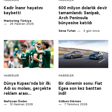
Kadir İnanır hayatını
600 milyon dolarlık devir
kaybetti
tamamlandı: Sanipak,
Arch Peninsula
Marketing Türkiye
bünyesine katıldı
26 Haziran 2026
Sena Tufan
3 gün önce
HABERLER
HABERLER
Dünya Kupası’nda bir ilk:
Bir dönemin sonu: Fiat
Adı su molası, gerçekte
Egea son kez banttan
reklam arası…
indi!
Nafizcan Önder
Gülben Dikmen
12 Haziran 2026
7 Temmuz 2026