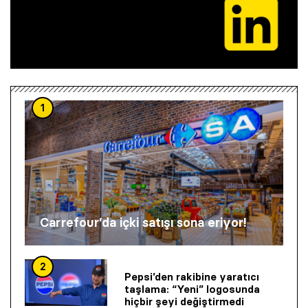
1
Carrefour’da içki satışı sona eriyor!
2
Pepsi’den rakibine yaratıcı
taşlama: “Yeni” logosunda
hiçbir şeyi değiştirmedi